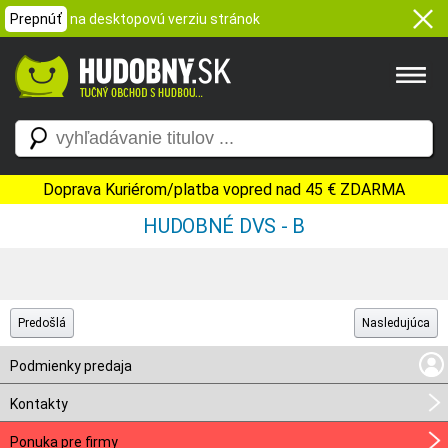
Prepnúť
na desktopovú verziu stránok
Doprava Kuriérom/platba vopred nad 45 € ZDARMA
HUDOBNÉ DVS - B
Predošlá
Nasledujúca
Podmienky predaja
Kontakty
Ponuka pre firmy