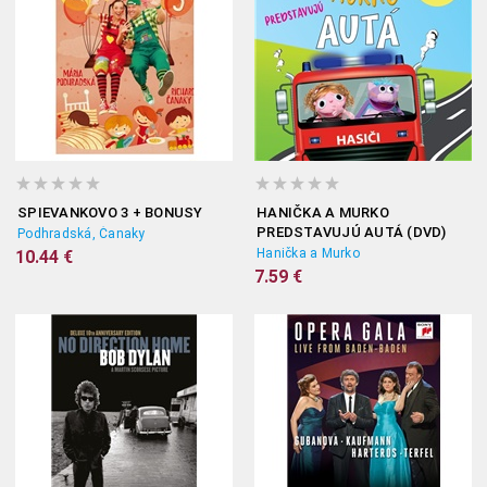
SPIEVANKOVO 3 + BONUSY
HANIČKA A MURKO
PREDSTAVUJÚ AUTÁ (DVD)
Podhradská, Čanaky
Hanička a Murko
10.44 €
7.59 €