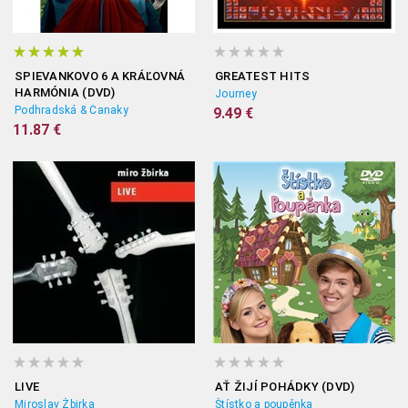
SPIEVANKOVO 6 A KRÁĽOVNÁ
GREATEST HITS
HARMÓNIA (DVD)
Journey
Podhradská & Čanaky
9.49 €
11.87 €
LIVE
AŤ ŽIJÍ POHÁDKY (DVD)
Miroslav Žbirka
Štístko a poupěnka