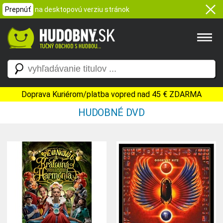
Prepnúť
na desktopovú verziu stránok
Doprava Kuriérom/platba vopred nad 45 € ZDARMA
HUDOBNÉ DVD