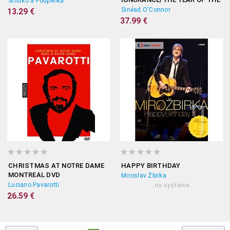
Štístko a Poupěnka
HORSE
Sinéad O'Connor
13.29 €
37.99 €
CHRISTMAS AT NOTRE DAME
HAPPY BIRTHDAY
MONTREAL DVD
Miroslav Žbirka
Luciano Pavarotti
na opýtanie
26.59 €