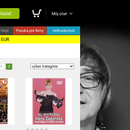
ľadať
Môj účet
Vinyl
Ponuka pre firmy
Veľkoobchod
5 EUR
Y
Z