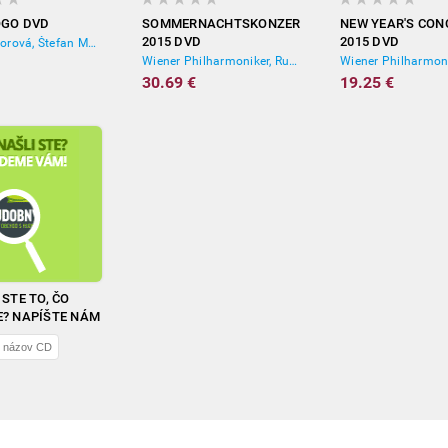
OGO DVD
SOMMERNACHTSKONZERT
NEW YEAR'S CON
2015 DVD
2015 DVD
Hana Zagorová, Štefan Margita
Wiener Philharmoniker, Rudolf Buchbinder, Zubin Mehta
30.69 €
19.25 €
STE TO, ČO
? NAPÍŠTE NÁM