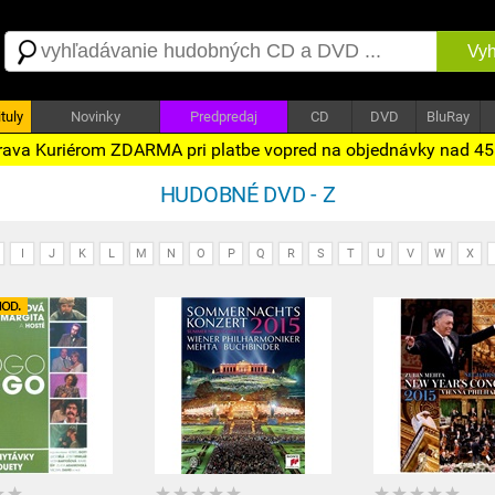
Vyh
tuly
Novinky
Predpredaj
CD
DVD
BluRay
ava Kuriérom ZDARMA pri platbe vopred na objednávky nad 4
HUDOBNÉ DVD - Z
I
J
K
L
M
N
O
P
Q
R
S
T
U
V
W
X