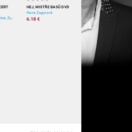
CERT
HEJ, MISTŘE BASŮ DVD
Hana Zagorová
Wiener Philharmoniker, Zubin Mehta
6.18 €