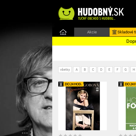
Akcie
Skladové ti
Dopr
všetky
A
B
C
D
E
F
G
H