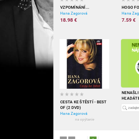
VZPOMÍNÁNÍ...
HOGO F
Hana Zagorová
18.98 €
7.59 €
NENAŠLI 
HĽADÁTE
CESTA KE ŠTĚSTÍ - BEST
OF (2 DVD)
Hana Zagorová
na opýtanie