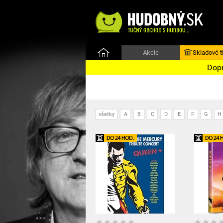
Akcie
Skladové ti
Dopr
všetky
A
B
C
D
E
F
G
H