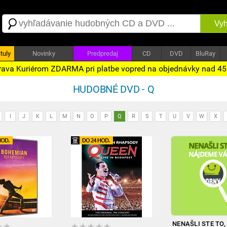
Vyh
tuly
Novinky
Predpredaj
CD
DVD
BluRay
ava Kuriérom ZDARMA pri platbe vopred na objednávky nad 4
HUDOBNÉ DVD - Q
I
J
K
L
M
N
O
P
Q
R
S
T
U
V
W
X
NENAŠLI STE TO,