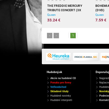
THE FREDDIE MERCURY
BOHEMI
TRIBUTE CONCERT (3X
(DVD)
DVD)
Queen
Queen
33.24 €
7.59 €
<
>
1
Hudobný.sk
Doporuču
Akcie na hudobné CD
Najpred
Ponuka pre firmy
Najlacn
Veľkoobchod
Hudobn
Skladové tituly
Novink
Hudobné novinky
Podmien
Hudobní interpreti
Kontakt