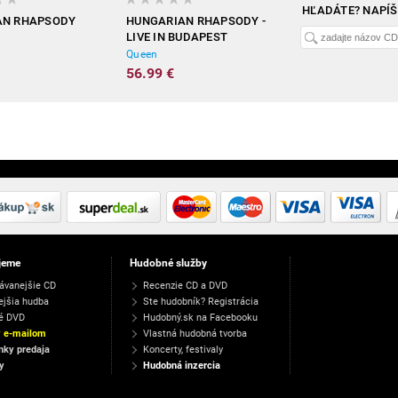
HĽADÁTE? NAPÍ
AN RHAPSODY
HUNGARIAN RHAPSODY -
LIVE IN BUDAPEST
Queen
56.99 €
jeme
Hudobné služby
ávanejšie CD
Recenzie CD a DVD
ejšia hudba
Ste hudobník? Registrácia
é DVD
Hudobný.sk na Facebooku
y e-mailom
Vlastná hudobná tvorba
ky predaja
Koncerty, festivaly
y
Hudobná inzercia