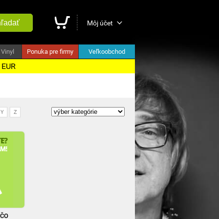
ľadať
Môj účet
Vinyl
Ponuka pre firmy
Veľkoobchod
5 EUR
Y
Z
 ČO