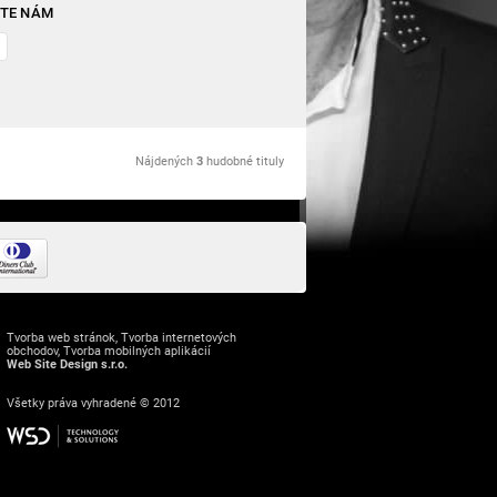
ŠTE NÁM
Nájdených
3
hudobné tituly
Tvorba web stránok
,
Tvorba internetových
obchodov
,
Tvorba mobilných aplikácií
Web Site Design s.r.o.
Všetky práva vyhradené © 2012