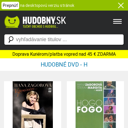
Prepnúť
na desktopovú verziu stránok
Doprava Kuriérom/platba vopred nad 45 € ZDARMA
HUDOBNÉ DVD - H