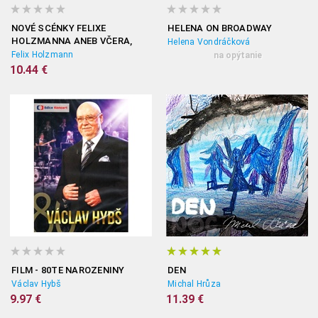
NOVÉ SCÉNKY FELIXE
HELENA ON BROADWAY
HOLZMANNA ANEB VČERA,
Helena Vondráčková
DNES A ZÍTRA DVD
Felix Holzmann
na opýtanie
10.44 €
FILM - 80TE NAROZENINY
DEN
Václav Hybš
Michal Hrůza
9.97 €
11.39 €