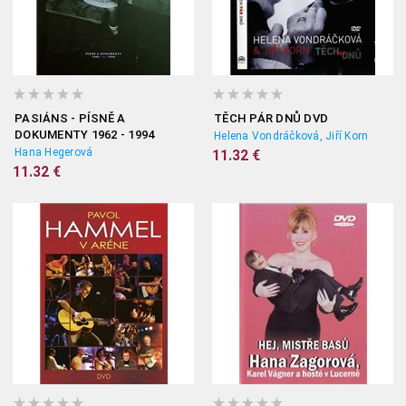
PASIÁNS - PÍSNĚ A
TĚCH PÁR DNŮ DVD
DOKUMENTY 1962 - 1994
Helena Vondráčková, Jiří Korn
Hana Hegerová
11.32 €
11.32 €