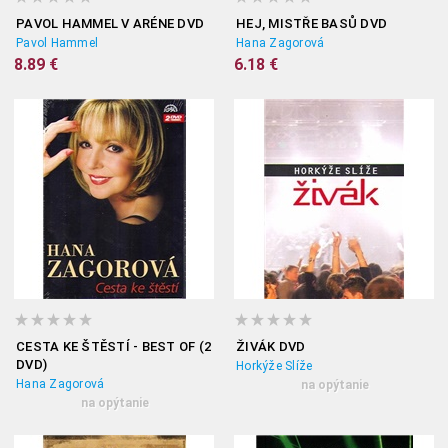
PAVOL HAMMEL V ARÉNE DVD
HEJ, MISTŘE BASŮ DVD
Pavol Hammel
Hana Zagorová
8.89 €
6.18 €
CESTA KE ŠTĚSTÍ - BEST OF (2
ŽIVÁK DVD
DVD)
Horkýže Slíže
Hana Zagorová
na opýtanie
na opýtanie