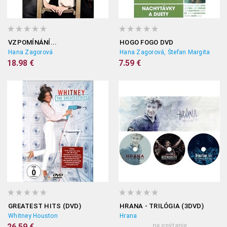
VZPOMÍNÁNÍ...
HOGO FOGO DVD
Hana Zagorová
Hana Zagorová, Štefan Margita
18.98 €
7.59 €
GREATEST HITS (DVD)
HRANA - TRILÓGIA (3DVD)
Whitney Houston
Hrana
26.59 €
na opýtanie