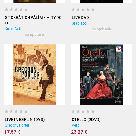
STOKRÁT CHVÁLÍM - HITY 70.
LIVE DVD
LET
Gladiator
Karel Gott
na opýtanie
na opýtanie
LIVE IN BERLIN (DVD)
OTELLO (2DVD)
Gregory Porter
Verdi
17.57 €
23.27 €