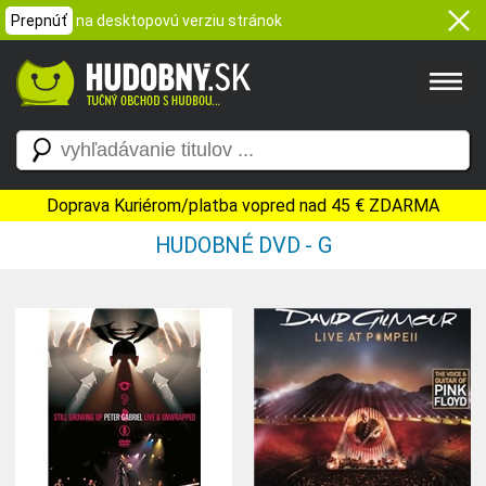
Prepnúť
na desktopovú verziu stránok
Doprava Kuriérom/platba vopred nad 45 € ZDARMA
HUDOBNÉ DVD - G