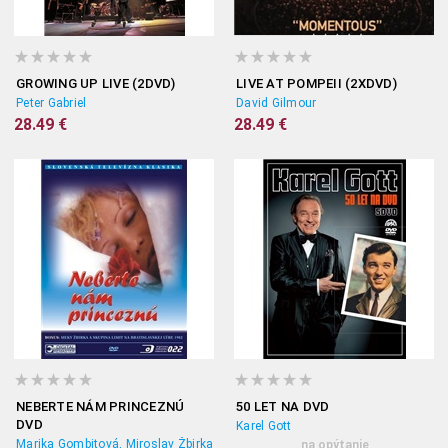
GROWING UP LIVE (2DVD)
LIVE AT POMPEII (2XDVD)
Peter Gabriel
David Gilmour
28.49 €
28.49 €
NEBERTE NÁM PRINCEZNÚ
50 LET NA DVD
DVD
Karel Gott
Marika Gombitová, Miroslav Žbirka
na opýtanie