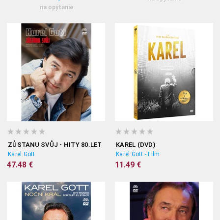
na opýtanie
ZŮSTANU SVŮJ - HITY 80.LET
KAREL (DVD)
Karel Gott
Karel Gott - Film
47.48 €
11.49 €