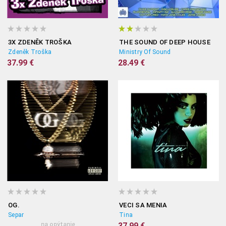
3X ZDENĚK TROŠKA
THE SOUND OF DEEP HOUSE
Zdeněk Troška
Ministry Of Sound
37.99 €
28.49 €
OG.
VECI SA MENIA
Separ
Tina
na opýtanie
37.99 €