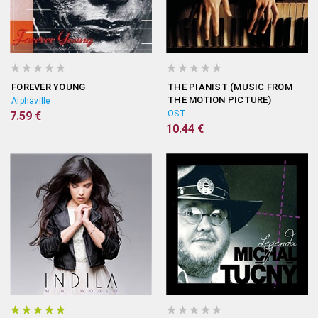
FOREVER YOUNG
THE PIANIST (MUSIC FROM
THE MOTION PICTURE)
Alphaville
OST
7.59 €
10.44 €