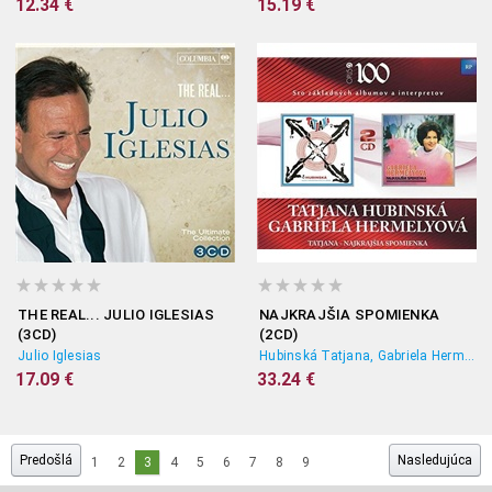
12.34 €
15.19 €
THE REAL... JULIO IGLESIAS
NAJKRAJŠIA SPOMIENKA
(3CD)
(2CD)
Julio Iglesias
Hubinská Tatjana, Gabriela Hermelyová
17.09 €
33.24 €
Predošlá
Nasledujúca
1
2
3
4
5
6
7
8
9