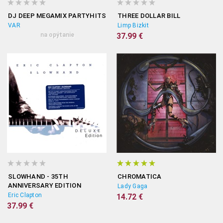
DJ DEEP MEGAMIX PARTYHITS
THREE DOLLAR BILL
VAR
Limp Bizkit
na opýtanie
37.99 €
SLOWHAND - 35TH
CHROMATICA
ANNIVERSARY EDITION
Lady Gaga
(DELUXE)
Eric Clapton
14.72 €
37.99 €