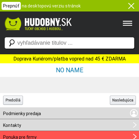
Prepnúť
na desktopovú verziu stránok
Doprava Kuriérom/platba vopred nad 45 € ZDARMA
NO NAME
Predošlá
Nasledujúca
Podmienky predaja
Kontakty
Ponuka pre firmy