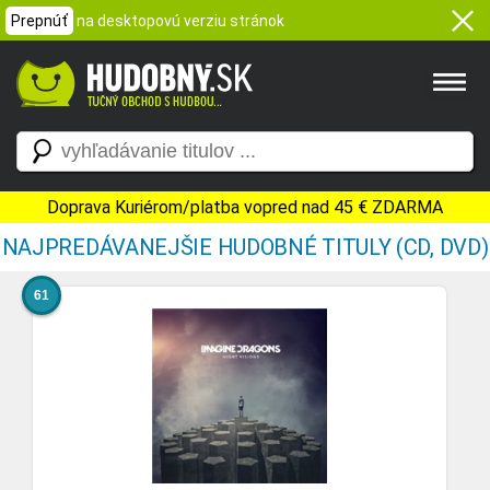
Prepnúť
na desktopovú verziu stránok
Doprava Kuriérom/platba vopred nad 45 € ZDARMA
NAJPREDÁVANEJŠIE HUDOBNÉ TITULY (CD, DVD)
61