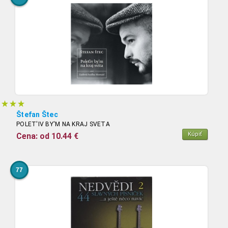
Štefan Štec
POLET'IV BY'M NA KRAJ SVETA
Kúpiť
Cena: od 10.44 €
77