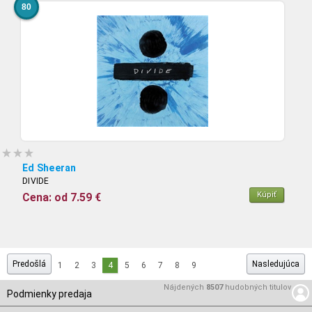
80
Ed Sheeran
DIVIDE
Kúpiť
Cena: od 7.59 €
Predošlá
Nasledujúca
1
2
3
4
5
6
7
8
9
Nájdených
8507
hudobných titulov
Podmienky predaja