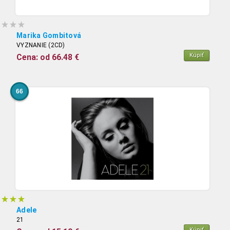
Marika Gombitová
VYZNANIE (2CD)
Kúpiť
Cena: od 66.48 €
66
Adele
21
Kúpiť