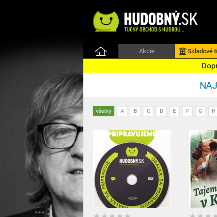
Akcie
Skladové ti
Dopr
NAJ
všetky
A
B
C
D
E
F
G
H