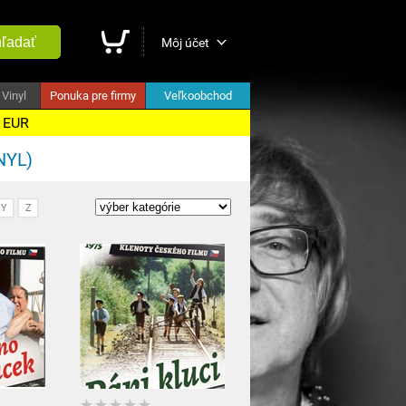
ľadať
Môj účet
Vinyl
Ponuka pre firmy
Veľkoobchod
5 EUR
NYL)
Y
Z