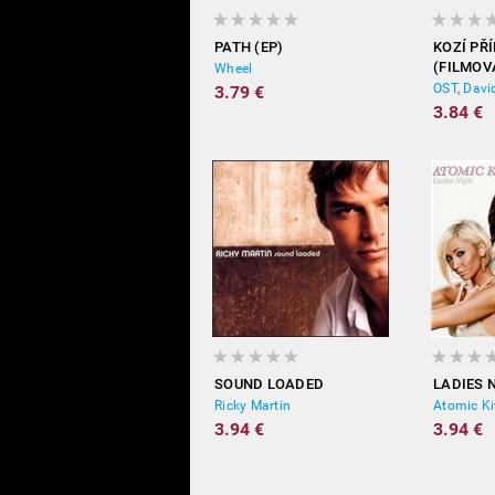
PATH (EP)
KOZÍ PŘ
(FILMOV
Wheel
OST, Davi
3.79 €
3.84 €
SOUND LOADED
LADIES 
Ricky Martin
Atomic Ki
3.94 €
3.94 €