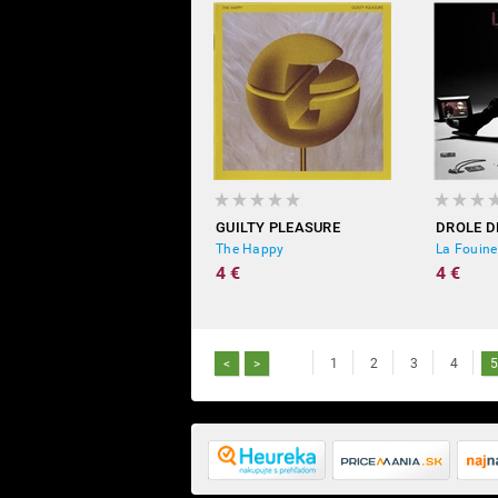
GUILTY PLEASURE
DROLE D
The Happy
La Fouine
4 €
4 €
<
>
1
2
3
4
5