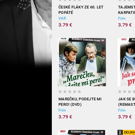
ČESKÉ FLÁKY ZE 60. LET
TAJEMST
POPÁTÉ
KARPATE
VAR
Film
3.79 €
3.79 €
MAREČKU, PODEJTE MI
JAK SE 
PERO! (DVD)
(REMAS
VERZE D
Film
Film
3.79 €
3.79 €