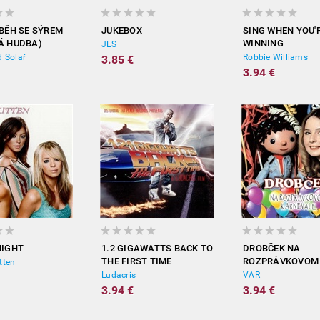
ÍBĚH SE SÝREM
JUKEBOX
SING WHEN YOU'
Á HUDBA)
WINNING
JLS
d Solař
Robbie Williams
3.85 €
3.94 €
NIGHT
1.2 GIGAWATTS BACK TO
DROBČEK NA
THE FIRST TIME
ROZPRÁVKOVOM
tten
KARNEVALE
Ludacris
VAR
3.94 €
3.94 €