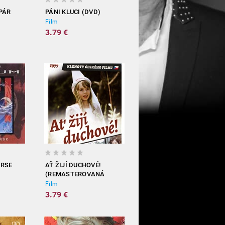
PÁR
PÁNI KLUCI (DVD)
Film
NÁ
3.79 €
ERSE
AŤ ŽIJÍ DUCHOVÉ!
(REMASTEROVANÁ
VERZE DVD)
Film
3.79 €