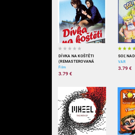
DÍVKA NA KOŠTĚTI
SOĽ NAD
(REMASTEROVANÁ
VAR
VERZE DVD)
Film
3.79 €
3.79 €