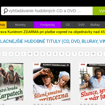
Vyh
tuly
Novinky
Predpredaj
CD
DVD
BluRay
ava Kuriérom ZDARMA pri platbe vopred na objednávky nad 4
LACNEJŠIE HUDOBNÉ TITULY (CD, DVD, BLURAY, VI
I
J
K
L
M
N
O
P
Q
R
S
T
U
V
W
X