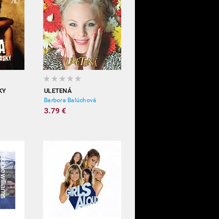
KY
ULETENÁ
Barbora Balúchová
3.79 €