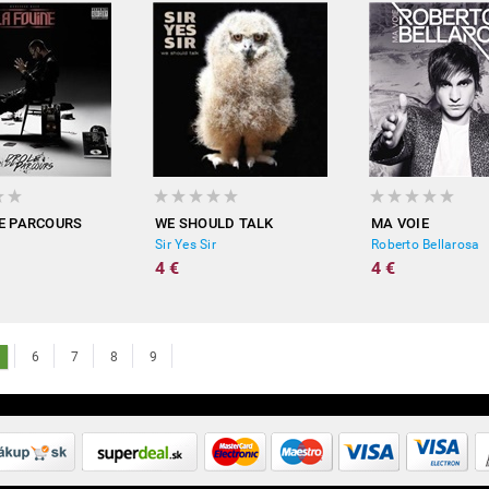
E PARCOURS
WE SHOULD TALK
MA VOIE
Sir Yes Sir
Roberto Bellarosa
4 €
4 €
6
7
8
9