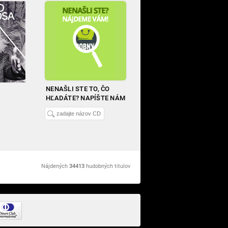
NENAŠLI STE TO, ČO
HĽADÁTE? NAPÍŠTE NÁM
Nájdených
34413
hudobných titulov