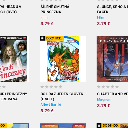
VÍ HRADU V
ŠÍLENĚ SMUTNÁ
SLUNCE, SENO A 
CH (DVD)
PRINCEZNA
FACEK
(REMASTEROVANÁ
(REMASTEROVA
Film
Film
VERZE DVD)
VERZE DVD)
3.79 €
3.79 €
BUDÍ PRINCEZNY
BOL RAZ JEDEN ČLOVEK
CHAPTER AND V
TEROVANÁ
(DVD 1)
Magnum
VD)
Albert Barillé
3.79 €
3.79 €