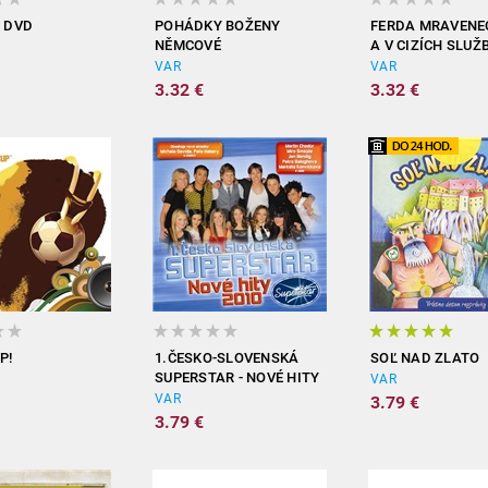
- DVD
POHÁDKY BOŽENY
FERDA MRAVENE
NĚMCOVÉ
A V CIZÍCH SLUŽ
VAR
VAR
3.32 €
3.32 €
P!
1.ČESKO-SLOVENSKÁ
SOĽ NAD ZLATO
SUPERSTAR - NOVÉ HITY
VAR
2010
VAR
3.79 €
3.79 €