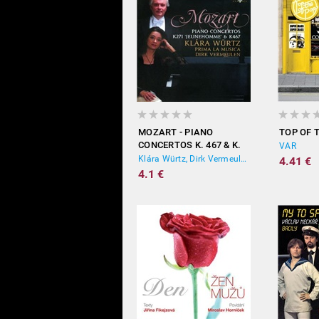
MOZART - PIANO
TOP OF 
CONCERTOS K. 467 & K.
VAR
271
Klára Würtz, Dirk Vermeulen, Prima La Musica
4.41 €
4.1 €