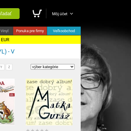
ľadať
Môj účet
Vinyl
Ponuka pre firmy
Veľkoobchod
5 EUR
L) - V
Y
Z