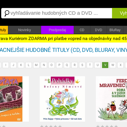
Vyh
tuly
Novinky
Predpredaj
CD
DVD
BluRay
ava Kuriérom ZDARMA pri platbe vopred na objednávky nad 4
CNEJŠIE HUDOBNÉ TITULY (CD, DVD, BLURAY, VINY
I
J
K
L
M
N
O
P
Q
R
S
T
U
V
W
X