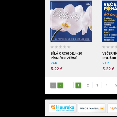
BÍLÁ ORCHIDEJ - 20
VEČERNÍ
PÍSNIČEK VĚČNĚ
POHÁDK
POPULÁRNÍCH
VAR
VAR
5.22 €
5.22 €
<
>
1
2
3
4
5