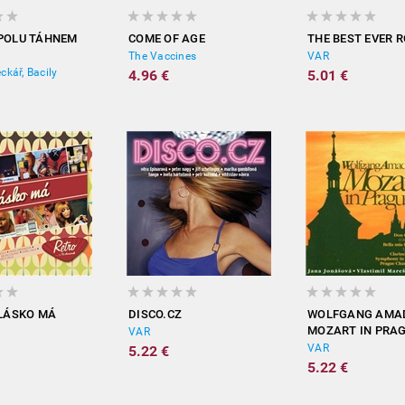
POLU TÁHNEM
COME OF AGE
THE BEST EVER 
The Vaccines
VAR
ckář, Bacily
4.96 €
5.01 €
 LÁSKO MÁ
DISCO.CZ
WOLFGANG AMA
MOZART IN PRA
VAR
VAR
5.22 €
5.22 €