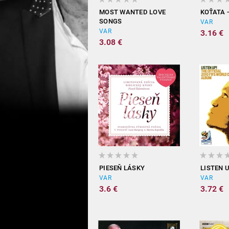
MOST WANTED LOVE
KOŤATA 
SONGS
VAR
VAR
3.16 €
3.08 €
PIESEŇ LÁSKY
LISTEN U
VAR
VAR
3.6 €
3.72 €