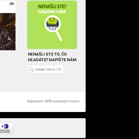
NENAŠLI STE TO, ČO
HĽADÁTE? NAPÍŠTE NÁM
Nájdených
1270
hudobných titulov