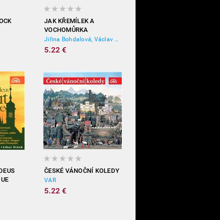
ROCK
JAK KŘEMÍLEK A
VOCHOMŮRKA
HOSPODAŘILI
Jiřina Bohdalová, Václav Čtvrtek
5.22 €
DEUS
ČESKÉ VÁNOČNÍ KOLEDY
GUE
VAR
5.22 €