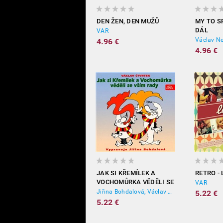
DEN ŽEN, DEN MUŽŮ
MY TO S
DÁL
VAR
Václav Ne
4.96 €
4.96 €
JAK SI KŘEMÍLEK A
RETRO -
VOCHOMŮRKA VĚDĚLI SE
VAR
VŠÍM RADY
Jiřina Bohdalová, Václav Čtvrtek
5.22 €
5.22 €