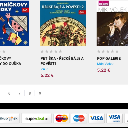
ČKOVY
PETIŠKA - ŘECKÉ BÁJE A
POP GALERIE
Y DO OUŠKA
POVĚSTI
Miki Volek
VAR
5.22 €
5.22 €
6
7
8
9