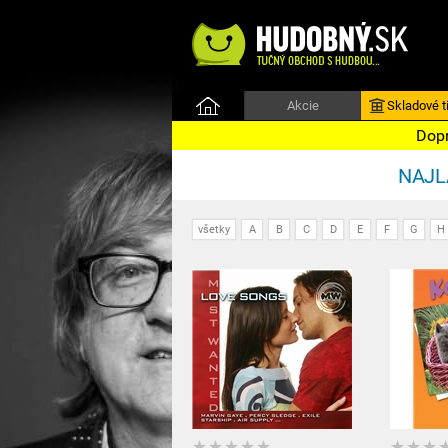
Akcie
Skladové ti
Dopr
NAJLA
všetky
A
B
C
D
E
F
G
H