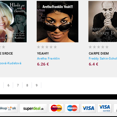
E SRDCE
YEAH!!!
CARPE DIEM
Aretha Franklin
Freddy Sahin-Schol
ipová-Kudelová
6.26 €
6.4 €
6
7
8
9