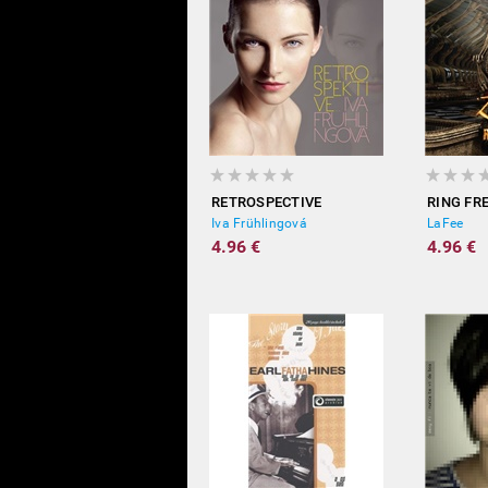
RETROSPECTIVE
RING FRE
Iva Frühlingová
LaFee
4.96 €
4.96 €