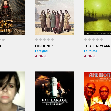
I
FOREIGNER
TO ALL NEW ARR
Foreigner
Faithless
4.96 €
4.96 €