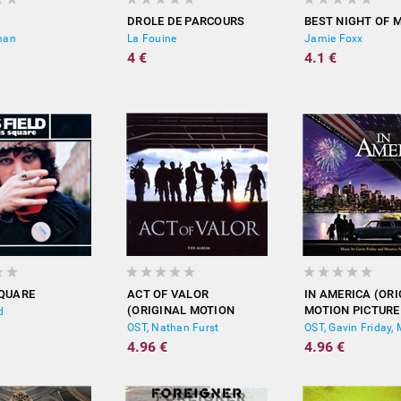
DROLE DE PARCOURS
BEST NIGHT OF M
man
La Fouine
Jamie Foxx
4 €
4.1 €
QUARE
ACT OF VALOR
IN AMERICA (ORI
(ORIGINAL MOTION
MOTION PICTURE
d
PICTURE SCORE)
SOUNDTRACK)
OST, Nathan Furst
4.96 €
4.96 €