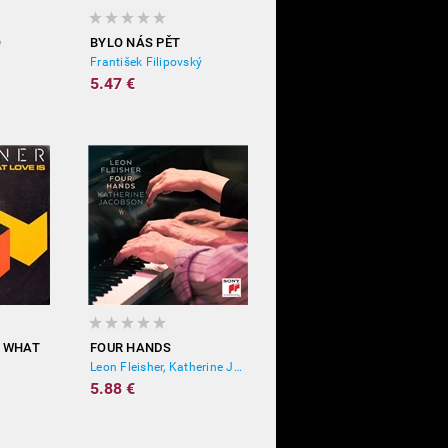
O
BYLO NÁS PĚT
František Filipovský
5.47 €
W WHAT
FOUR HANDS
Leon Fleisher, Katherine Jacobson
5.88 €