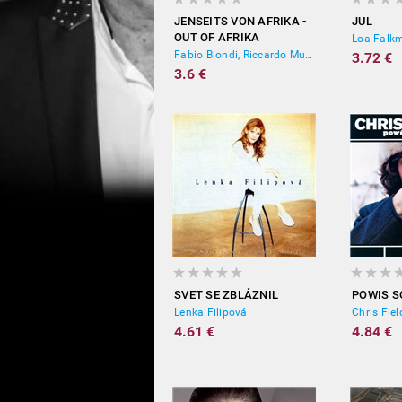
JENSEITS VON AFRIKA -
JUL
OUT OF AFRIKA
Loa Falk
Fabio Biondi, Riccardo Muti, Yehudi Menuhin
3.72 €
3.6 €
SVET SE ZBLÁZNIL
POWIS S
Lenka Filipová
Chris Fiel
4.61 €
4.84 €