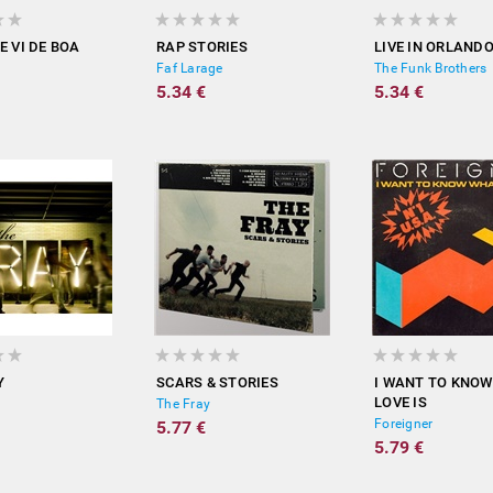
E VI DE BOA
RAP STORIES
LIVE IN ORLAND
Faf Larage
The Funk Brothers
5.34 €
5.34 €
Y
SCARS & STORIES
I WANT TO KNO
LOVE IS
The Fray
Foreigner
5.77 €
5.79 €