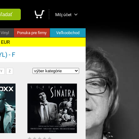
ľadať
Môj účet
Vinyl
Ponuka pre firmy
Veľkoobchod
5 EUR
L) - F
Y
Z