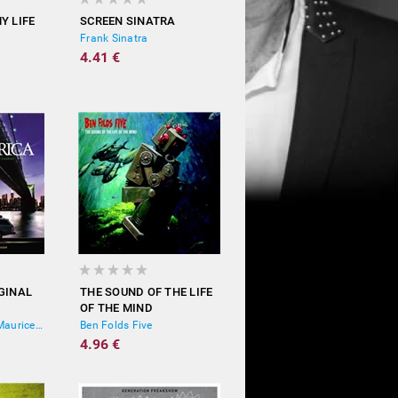
Y LIFE
SCREEN SINATRA
Frank Sinatra
4.41 €
GINAL
THE SOUND OF THE LIFE
OF THE MIND
OST, Gavin Friday, Maurice Seezer
Ben Folds Five
4.96 €