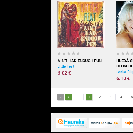
AIN'T HAD ENOUGH FUN
HLEDÁ S
ČLOVĚČÍ
Little Feat
Lenka Fil
6.02 €
6.18 €
<
>
1
2
3
4
5