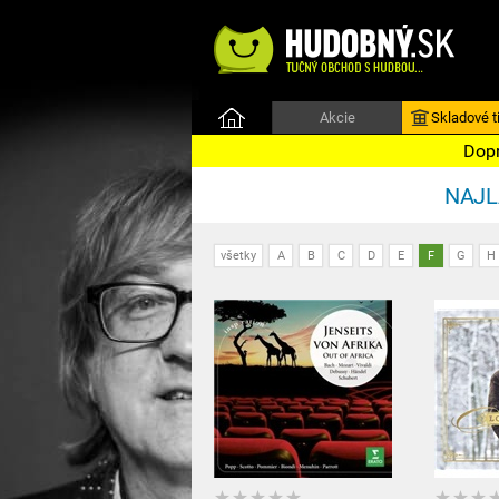
Akcie
Skladové ti
Dopr
NAJLA
všetky
A
B
C
D
E
F
G
H