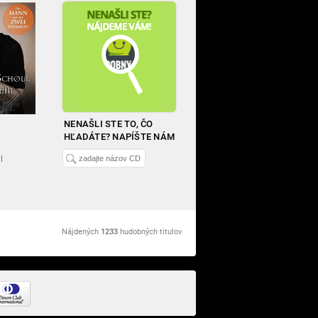
NENAŠLI STE TO, ČO
HĽADÁTE? NAPÍŠTE NÁM
l
Nájdených
1233
hudobných titulov