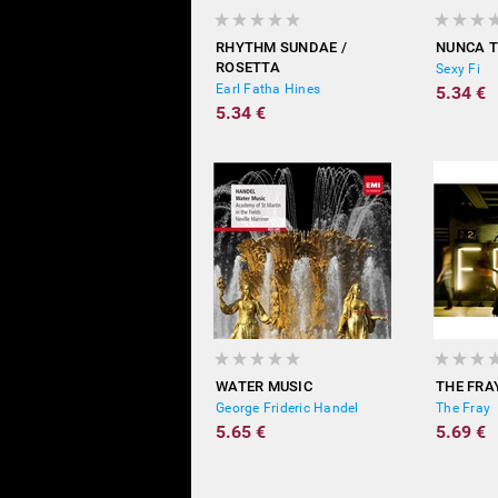
RHYTHM SUNDAE /
NUNCA T
ROSETTA
Sexy Fi
Earl Fatha Hines
5.34 €
5.34 €
WATER MUSIC
THE FRA
George Frideric Handel
The Fray
5.65 €
5.69 €