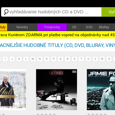
Vyh
tuly
Novinky
Predpredaj
CD
DVD
BluRay
ava Kuriérom ZDARMA pri platbe vopred na objednávky nad 4
CNEJŠIE HUDOBNÉ TITULY (CD, DVD, BLURAY, VINY
I
J
K
L
M
N
O
P
Q
R
S
T
U
V
W
X