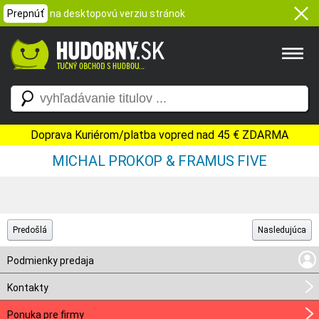
Prepnúť
na desktopovú verziu stránok
Doprava Kuriérom/platba vopred nad 45 € ZDARMA
MICHAL PROKOP & FRAMUS FIVE
Predošlá
Nasledujúca
Podmienky predaja
Kontakty
Ponuka pre firmy