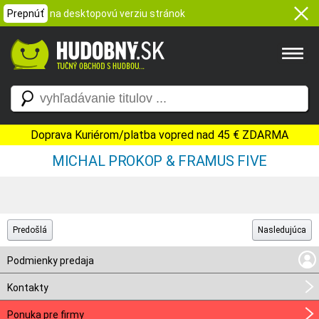
Prepnúť
na desktopovú verziu stránok
Doprava Kuriérom/platba vopred nad 45 € ZDARMA
MICHAL PROKOP & FRAMUS FIVE
Predošlá
Nasledujúca
Podmienky predaja
Kontakty
Ponuka pre firmy