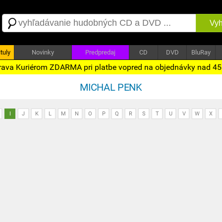
Vyh
tuly
Novinky
Predpredaj
CD
DVD
BluRay
ava Kuriérom ZDARMA pri platbe vopred na objednávky nad 4
MICHAL PENK
I
J
K
L
M
N
O
P
Q
R
S
T
U
V
W
X