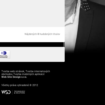
Nájdených
0
hudobných titulov
Tvorba web stránok
,
Tvorba internetových
obchodov
,
Tvorba mobilných aplikácií
Web Site Design s.r.o.
Všetky práva vyhradené © 2012