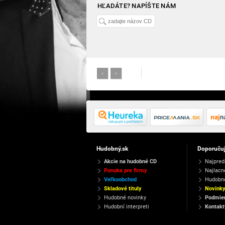
HĽADÁTE? NAPÍŠTE NÁM
<
>
Hudobný.sk
Doporuču
Akcie na hudobné CD
Najpred
Ponuka pre firmy
Najlacn
Veľkoobchod
Hudobn
Skladové tituly
Novink
Hudobné novinky
Podmien
Hudobní interpreti
Kontakt