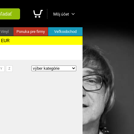
ľadať
Môj účet
Vinyl
Ponuka pre firmy
Veľkoobchod
5 EUR
Y
Z