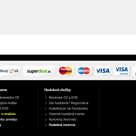
jeme
Hudobné služby
ávanejšie CD
Recenzie CD a DVD
ejšia hudba
Ste hudobník? Registrácia
é DVD
Hudobný.sk na Facebooku
y e-mailom
Vlastná hudobná tvorba
ky predaja
Koncerty, festivaly
y
Hudobná inzercia