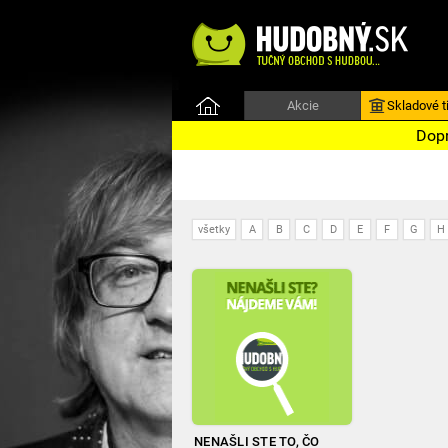
Akcie
Skladové ti
Dopr
všetky
A
B
C
D
E
F
G
H
NENAŠLI STE TO, ČO