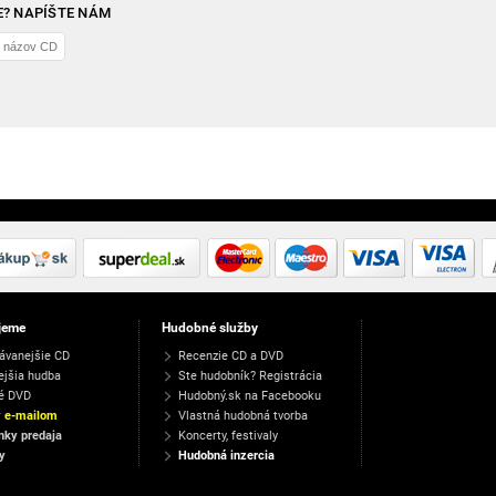
? NAPÍŠTE NÁM
jeme
Hudobné služby
ávanejšie CD
Recenzie CD a DVD
ejšia hudba
Ste hudobník? Registrácia
é DVD
Hudobný.sk na Facebooku
y e-mailom
Vlastná hudobná tvorba
ky predaja
Koncerty, festivaly
y
Hudobná inzercia