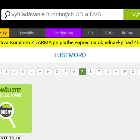
Vyh
tuly
Novinky
Predpredaj
CD
DVD
BluRay
ava Kuriérom ZDARMA pri platbe vopred na objednávky nad 4
LUSTMORD
I
J
K
L
M
N
O
P
Q
R
S
T
U
V
W
X
STE TO, ČO