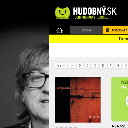
Akcie
Skladové ti
Dopr
všetky
A
B
C
D
E
F
G
H
NENAŠLI 