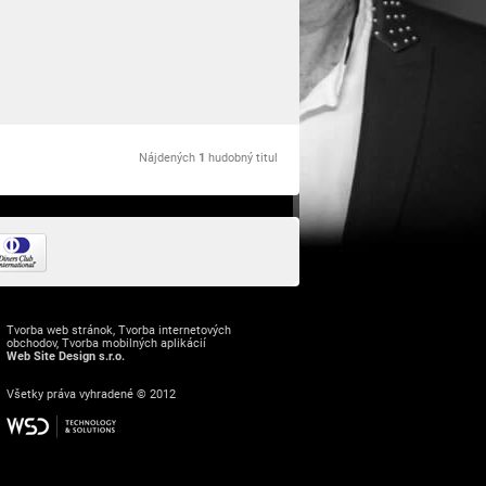
Nájdených
1
hudobný titul
Tvorba web stránok
,
Tvorba internetových
obchodov
,
Tvorba mobilných aplikácií
Web Site Design s.r.o.
Všetky práva vyhradené © 2012