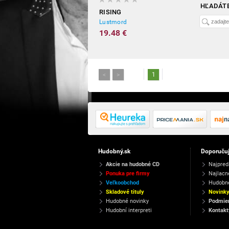
HĽADÁTE
RISING
Lustmord
19.48 €
<
>
1
Hudobný.sk
Doporuču
Akcie na hudobné CD
Najpred
Ponuka pre firmy
Najlacn
Veľkoobchod
Hudobn
Skladové tituly
Novink
Hudobné novinky
Podmien
Hudobní interpreti
Kontakt