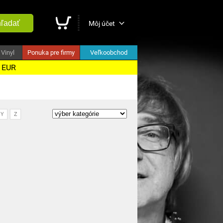
ľadať
Môj účet
Vinyl
Ponuka pre firmy
Veľkoobchod
5 EUR
Y
Z