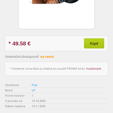
* 49.58
€
Kúpiť
Orientačná dostupnosť:
na ceste
* Uvedená cena titulu je platná pri použití PROMO kódu:
hudobnysk
Zaradenie
:
Pop
Nosič
:
LP
Počet nosičov
:
1
V ponuke od
:
14.10.2025
Dátum vydania
:
14.11.2025