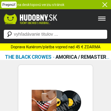
Prepnúť
na desktopovú verziu stránok
Doprava Kuriérom/platba vopred nad 45 € ZDARMA
THE BLACK CROWES
-
AMORICA / REMASTERED 2025 (VINYL)