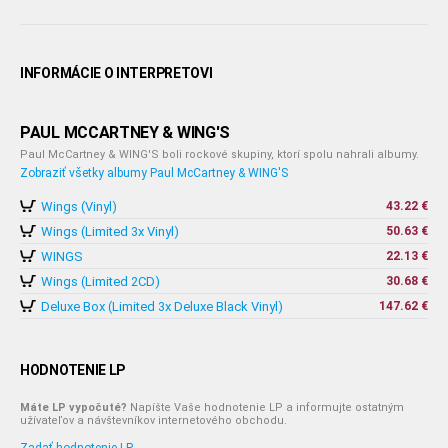
INFORMÁCIE O INTERPRETOVI
PAUL MCCARTNEY & WING'S
Paul McCartney & WING'S boli rockové skupiny, ktorí spolu nahrali albumy.
Zobraziť všetky albumy Paul McCartney & WING'S
Wings (Vinyl)
43.22 €
Wings (Limited 3x Vinyl)
50.63 €
WINGS
22.13 €
Wings (Limited 2CD)
30.68 €
Deluxe Box (Limited 3x Deluxe Black Vinyl)
147.62 €
HODNOTENIE LP
Máte LP vypočuté?
Napíšte Vaše hodnotenie LP a informujte ostatným
užívateľov a návštevníkov internetového obchodu.