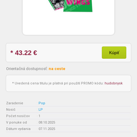
* 43.22
€
Kúpiť
Orientačná dostupnosť:
na ceste
* Uvedená cena titulu je platná pri použití PROMO kódu:
hudobnysk
Zaradenie
:
Pop
Nosič
:
LP
Počet nosičov
:
1
V ponuke od
:
08.10.2025
Dátum vydania
:
07.11.2025