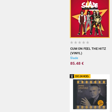
CUM ON FEEL THE HITZ
(VINYL)
Slade
85.48 €