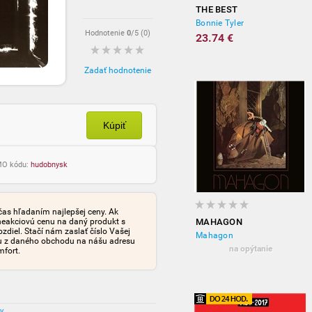
THE BEST
Bonnie Tyler
Hodnotenie
0
/5 (
0
)
23.74 €
Zadať hodnotenie
Kúpiť
OMO kódu:
hudobnysk
čas hľadaním najlepšej ceny. Ak
neakciovú cenu na daný produkt s
MAHAGON
iel. Stačí nám zaslať číslo Vašej
Mahagon
tu z daného obchodu na nášu adresu
na opýtanie
mfort.
ov