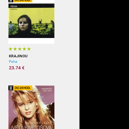
KRAJINOU
Peha
23.74 €