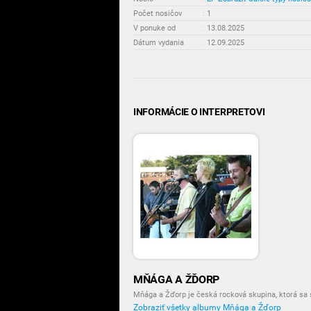
Počet nosičov
:
1
V ponuke od
:
13.08.2025
Dátum vydania
:
12.09.2025
INFORMÁCIE O INTERPRETOVI
MŇÁGA A ŽĎORP
Mňága a Žďorp je česká rocková skupina, ktorá sa 
Zobraziť všetky albumy Mňága a Žďorp