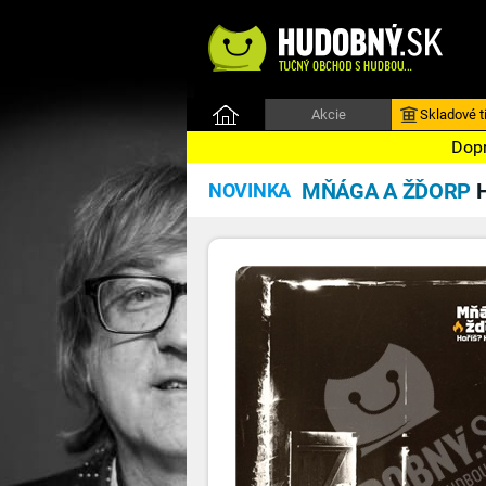
Akcie
Skladové ti
Dopr
MŇÁGA A ŽĎORP
NOVINKA