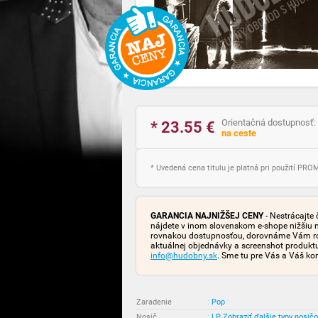
Orientačná dostupnosť:
* 23.55
€
na ceste
* Uvedená cena titulu je platná pri použití PR
GARANCIA NAJNIŽŠEJ CENY
- Nestrácajte 
nájdete v inom slovenskom e-shope nižšiu 
rovnakou dostupnosťou, dorovnáme Vám rozd
aktuálnej objednávky a screenshot produk
info@hudobny.sk
. Sme tu pre Vás a Váš ko
Zaradenie
:
Pop
Nosič
:
LP
Zobraziť ďalšie typy nosič