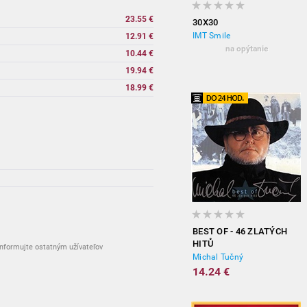
23.55 €
30X30
IMT Smile
12.91 €
na opýtanie
10.44 €
19.94 €
18.99 €
n
BEST OF - 46 ZLATÝCH
HITŮ
nformujte ostatným užívateľov
Michal Tučný
14.24 €