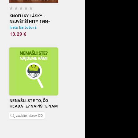
KNOFLÍKY LÁSKY -
NEJVĚTŠÍ HITY 1984-
2012
Iveta Bartošová
13.29 €
NENAŠLI STE TO, ČO
HĽADÁTE? NAPÍŠTE NÁM