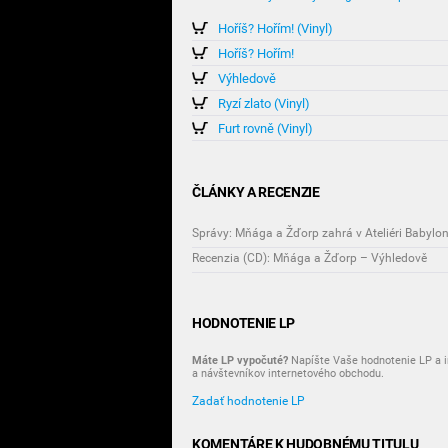
Hoříš? Hořím! (Vinyl)
Hoříš? Hořím!
Výhledově
Ryzí zlato (Vinyl)
Furt rovně (Vinyl)
ČLÁNKY A RECENZIE
Správy: Mňága a Žďorp zahrá v Ateliéri Babylo
Recenzia (CD): Mňága a Žďorp – Výhledově
HODNOTENIE LP
Máte LP vypočuté?
Napíšte Vaše hodnotenie LP a i
a návštevníkov internetového obchodu.
Zadať hodnotenie LP
KOMENTÁRE K HUDOBNÉMU TITULU