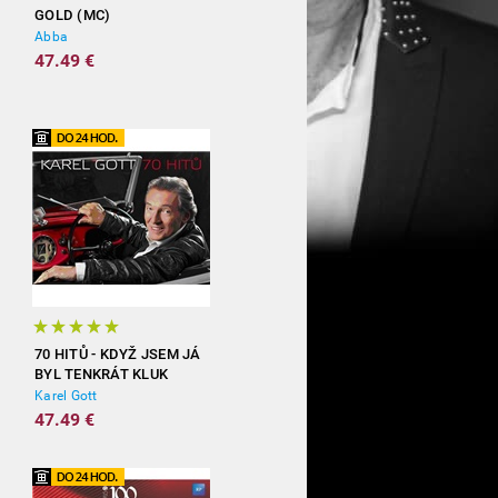
GOLD (MC)
Abba
47.49 €
70 HITŮ - KDYŽ JSEM JÁ
BYL TENKRÁT KLUK
(3CD)
Karel Gott
47.49 €