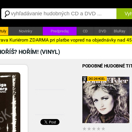
Vyh
tuly
Novinky
Predpredaj
CD
DVD
BluRay
ava Kuriérom ZDARMA pri platbe vopred na objednávky nad 4
HOŘÍŠ? HOŘÍM! (VINYL)
PODOBNÉ HUDOBNÉ TI