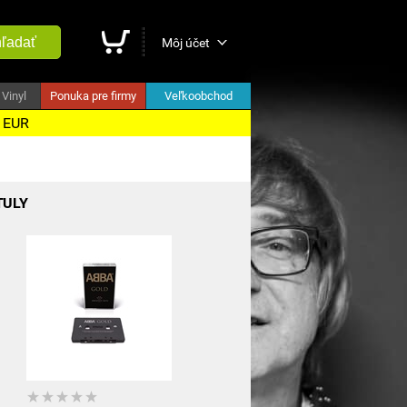
ľadať
Môj účet
Vinyl
Ponuka pre firmy
Veľkoobchod
5 EUR
TULY