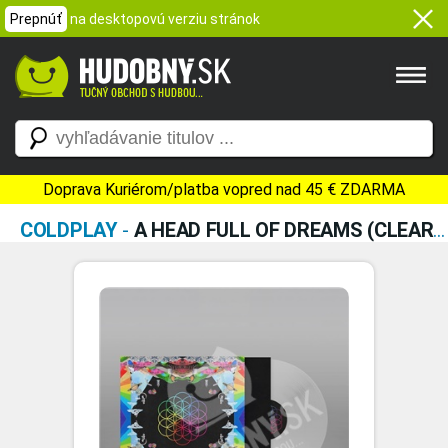
Prepnúť
na desktopovú verziu stránok
Doprava Kuriérom/platba vopred nad 45 € ZDARMA
COLDPLAY
-
A HEAD FULL OF DREAMS (CLEAR ECORECORD ALBUM VINYL)