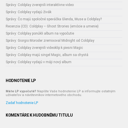
Správy: Coldplay zverejnili interaktívne video
Správy: Coldplay vydajú živák
Správy: Čo majú spoločné speváčka Glenda, Muse a Coldplay?
Recenzia (CD): Coldplay – Ghost Strories (emócie a umenie)
Správy: Coldplay ponúkli album na vypočutie
Správy: Giorgio Moroder zremixoval Midnight od Coldplay
Správy: Coldplay zverejnili videoklip k piesni Magic
Správy: Coldplay majú singel Magic, album sa chystá
Správy: Coldplay vydajú v máji nový album
HODNOTENIE LP
Máte LP vypočuté?
Napíšte Vaše hodnotenie LP a informujte ostatným
užívateľov a návštevníkov internetového obchodu.
Zadať hodnotenie LP
KOMENTÁRE K HUDOBNÉMU TITULU