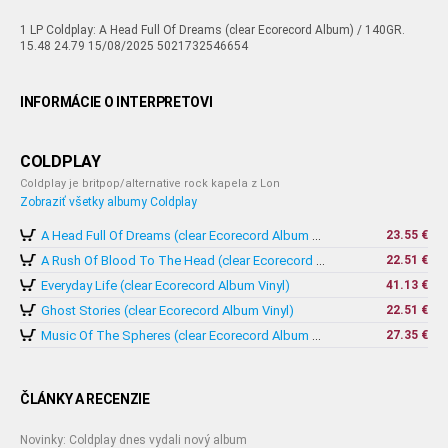
1 LP Coldplay: A Head Full Of Dreams (clear Ecorecord Album) / 140GR.
15.48 24.79 15/08/2025 5021732546654
INFORMÁCIE O INTERPRETOVI
COLDPLAY
Coldplay je britpop/alternative rock kapela z Lon
Zobraziť všetky albumy Coldplay
23.55 €
A Head Full Of Dreams (clear Ecorecord Album Vinyl)
22.51 €
A Rush Of Blood To The Head (clear Ecorecord Album Vinyl)
Everyday Life (clear Ecorecord Album Vinyl)
41.13 €
Ghost Stories (clear Ecorecord Album Vinyl)
22.51 €
27.35 €
Music Of The Spheres (clear Ecorecord Album Vinyl)
ČLÁNKY A RECENZIE
Novinky: Coldplay dnes vydali nový album