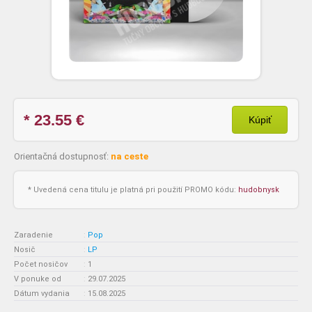
* 23.55
€
Kúpiť
Orientačná dostupnosť:
na ceste
* Uvedená cena titulu je platná pri použití PROMO kódu:
hudobnysk
Zaradenie
:
Pop
Nosič
:
LP
Počet nosičov
:
1
V ponuke od
:
29.07.2025
Dátum vydania
:
15.08.2025