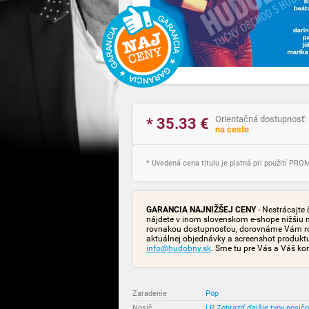
Orientačná dostupnosť:
* 35.33
€
na ceste
* Uvedená cena titulu je platná pri použití PR
GARANCIA NAJNIŽŠEJ CENY
- Nestrácajte 
nájdete v inom slovenskom e-shope nižšiu 
rovnakou dostupnosťou, dorovnáme Vám rozd
aktuálnej objednávky a screenshot produk
info@hudobny.sk
. Sme tu pre Vás a Váš ko
Zaradenie
:
Pop
Nosič
:
LP
Zobraziť ďalšie typy nosič