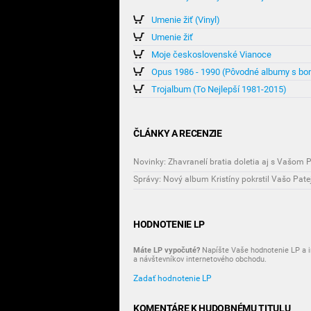
Umenie žiť (Vinyl)
Umenie žiť
Moje československé Vianoce
Opus 1986 - 1990 (Pôvodné albumy s bo
Trojalbum (To Nejlepší 1981-2015)
ČLÁNKY A RECENZIE
Novinky: Zhavranelí bratia doletia aj s Vašom 
Správy: Nový album Kristíny pokrstil Vašo Pate
HODNOTENIE LP
Máte LP vypočuté?
Napíšte Vaše hodnotenie LP a i
a návštevníkov internetového obchodu.
Zadať hodnotenie LP
KOMENTÁRE K HUDOBNÉMU TITULU