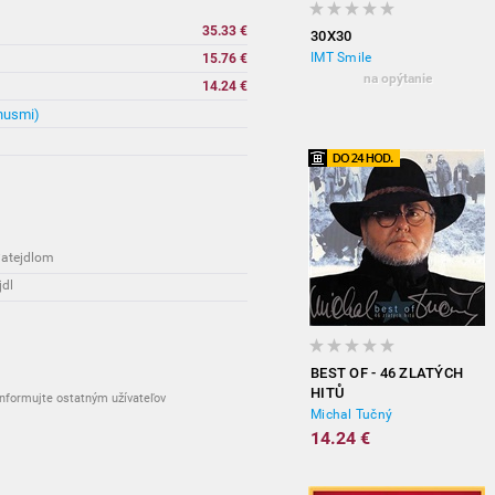
35.33 €
30X30
IMT Smile
15.76 €
na opýtanie
14.24 €
nusmi)
vypredané
vypredané
Patejdlom
jdl
BEST OF - 46 ZLATÝCH
HITŮ
nformujte ostatným užívateľov
Michal Tučný
14.24 €