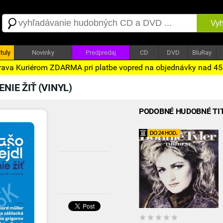
Vyh
tuly
Novinky
Predpredaj
CD
DVD
BluRay
ava Kuriérom ZDARMA pri platbe vopred na objednávky nad 4
NIE ŽIŤ (VINYL)
PODOBNÉ HUDOBNÉ TI