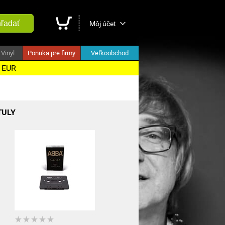
ľadať
Môj účet
Vinyl
Ponuka pre firmy
Veľkoobchod
5 EUR
TULY