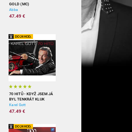
GOLD (MC)
Abba
47.49 €
70 HITŮ - KDYŽ JSEM JÁ
BYL TENKRÁT KLUK
(3CD)
Karel Gott
47.49 €