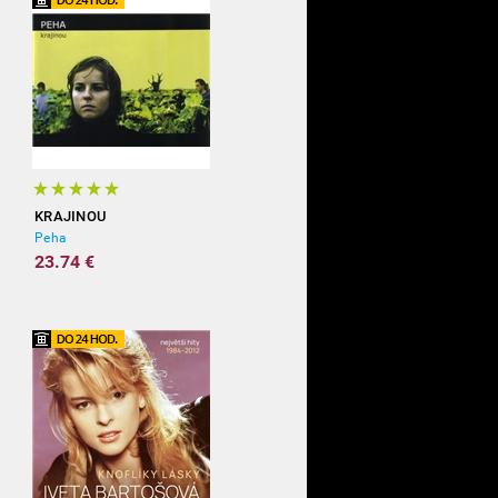
KRAJINOU
Peha
23.74 €