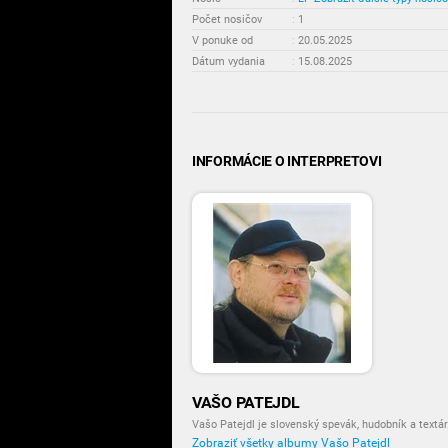
Počet nosičov
:
1
V ponuke od
:
20.05.2025
Dátum vydania
:
15.08.2025
INFORMÁCIE O INTERPRETOVI
VAŠO PATEJDL
Vašo Patejdl je slovenský spevák, hudobník a textár
Zobraziť všetky albumy Vašo Patejdl