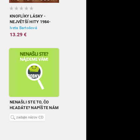
KNOFLÍKY LÁSKY -
NEJVĚTŠÍ HITY 1984-
2012
Iveta Bartošová
13.29 €
NENAŠLI STE TO, ČO
HĽADÁTE? NAPÍŠTE NÁM