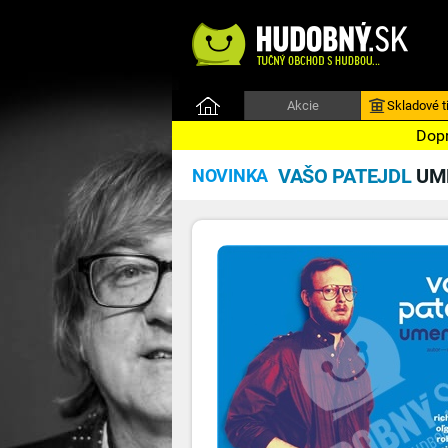
Akcie
Skladové ti
Dopr
VAŠO PATEJDL
UME
NOVINKA