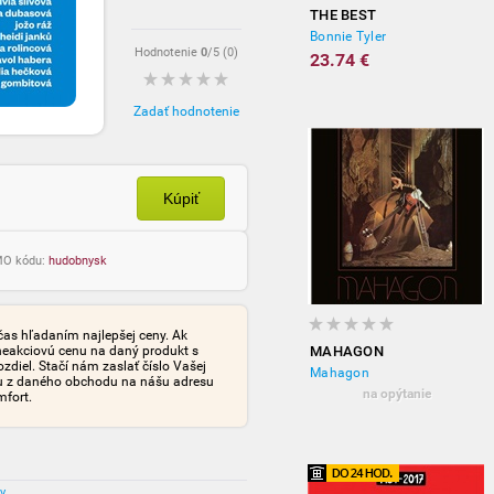
THE BEST
Bonnie Tyler
Hodnotenie
0
/5 (
0
)
23.74 €
Zadať hodnotenie
Kúpiť
OMO kódu:
hudobnysk
čas hľadaním najlepšej ceny. Ak
neakciovú cenu na daný produkt s
MAHAGON
iel. Stačí nám zaslať číslo Vašej
Mahagon
tu z daného obchodu na nášu adresu
na opýtanie
mfort.
ov