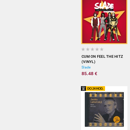
CUM ON FEEL THE HITZ
(VINYL)
Slade
85.48 €