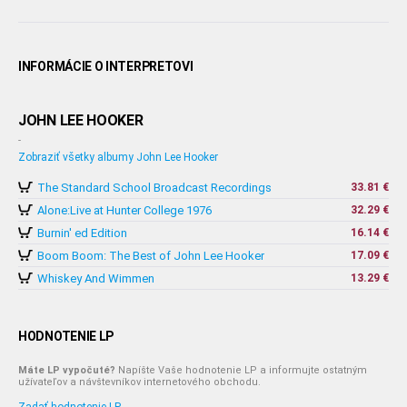
INFORMÁCIE O INTERPRETOVI
JOHN LEE HOOKER
-
Zobraziť všetky albumy John Lee Hooker
The Standard School Broadcast Recordings
33.81 €
Alone:Live at Hunter College 1976
32.29 €
Burnin' ed Edition
16.14 €
Boom Boom: The Best of John Lee Hooker
17.09 €
Whiskey And Wimmen
13.29 €
HODNOTENIE LP
Máte LP vypočuté?
Napíšte Vaše hodnotenie LP a informujte ostatným
užívateľov a návštevníkov internetového obchodu.