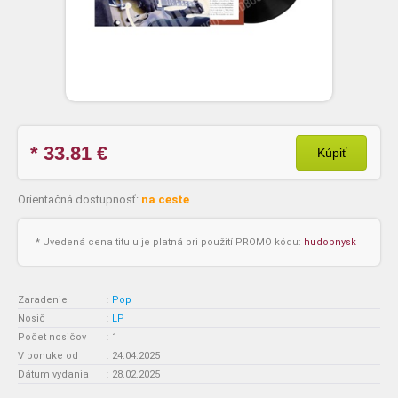
* 33.81
€
Kúpiť
Orientačná dostupnosť:
na ceste
* Uvedená cena titulu je platná pri použití PROMO kódu:
hudobnysk
Zaradenie
:
Pop
Nosič
:
LP
Počet nosičov
:
1
V ponuke od
:
24.04.2025
Dátum vydania
:
28.02.2025