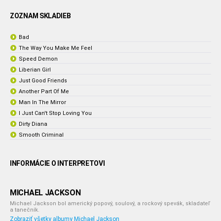
ZOZNAM SKLADIEB
Bad
The Way You Make Me Feel
Speed Demon
Liberian Girl
Just Good Friends
Another Part Of Me
Man In The Mirror
I Just Can't Stop Loving You
Dirty Diana
Smooth Criminal
INFORMÁCIE O INTERPRETOVI
MICHAEL JACKSON
Michael Jackson bol americký popový, soulový, a rockový spevák, skladateľ
a tanečník.
Zobraziť všetky albumy Michael Jackson