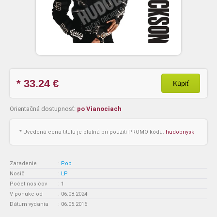
* 33.24
€
Kúpiť
Orientačná dostupnosť:
po Vianociach
* Uvedená cena titulu je platná pri použití PROMO kódu:
hudobnysk
Zaradenie
:
Pop
Nosič
:
LP
Počet nosičov
:
1
V ponuke od
:
06.08.2024
Dátum vydania
:
06.05.2016