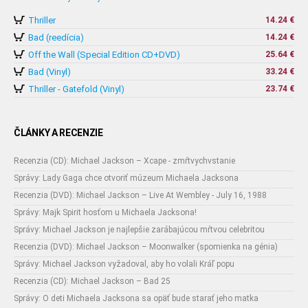
Thriller
14.24 €
Bad (reedícia)
14.24 €
Off the Wall (Special Edition CD+DVD)
25.64 €
Bad (Vinyl)
33.24 €
Thriller - Gatefold (Vinyl)
23.74 €
ČLÁNKY A RECENZIE
Recenzia (CD): Michael Jackson – Xcape - zmŕtvychvstanie
Správy: Lady Gaga chce otvoriť múzeum Michaela Jacksona
Recenzia (DVD): Michael Jackson – Live At Wembley - July 16, 1988
Správy: Majk Spirit hosťom u Michaela Jacksona!
Správy: Michael Jackson je najlepšie zarábajúcou mŕtvou celebritou
Recenzia (DVD): Michael Jackson – Moonwalker (spomienka na génia)
Správy: Michael Jackson vyžadoval, aby ho volali Kráľ popu
Recenzia (CD): Michael Jackson – Bad 25
Správy: O deti Michaela Jacksona sa opäť bude starať jeho matka