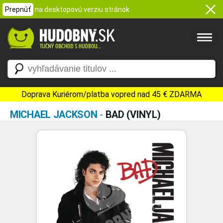
Prepnúť
na desktopovú verziu stránok
Doprava Kuriérom/platba vopred nad 45 € ZDARMA
MICHAEL JACKSON
-
BAD (VINYL)