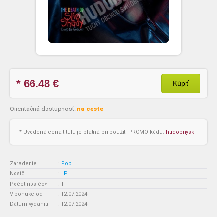
* 66.48
€
Kúpiť
Orientačná dostupnosť:
na ceste
* Uvedená cena titulu je platná pri použití PROMO kódu:
hudobnysk
Zaradenie
:
Pop
Nosič
:
LP
Počet nosičov
:
1
V ponuke od
:
12.07.2024
Dátum vydania
:
12.07.2024