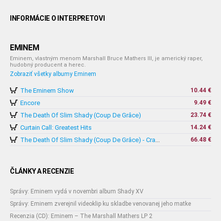
INFORMÁCIE O INTERPRETOVI
EMINEM
Eminem, vlastným menom Marshall Bruce Mathers III, je americký raper,
hudobný producent a herec.
Zobraziť všetky albumy Eminem
The Eminem Show
10.44 €
Encore
9.49 €
The Death Of Slim Shady (Coup De Grâce)
23.74 €
Curtain Call: Greatest Hits
14.24 €
66.48 €
The Death Of Slim Shady (Coup De Grâce) - Crayon Vinyl
ČLÁNKY A RECENZIE
Správy: Eminem vydá v novembri album Shady XV
Správy: Eminem zverejnil videoklip ku skladbe venovanej jeho matke
Recenzia (CD): Eminem – The Marshall Mathers LP 2