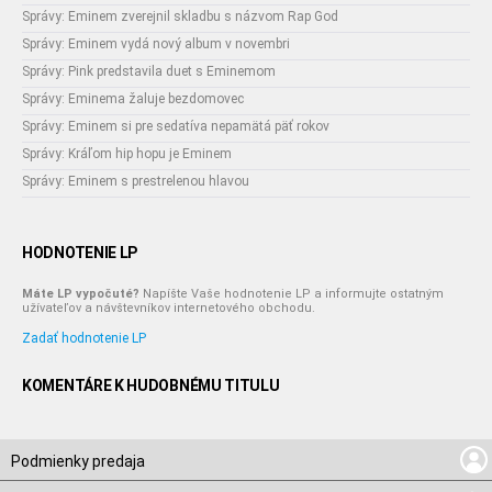
Správy: Eminem zverejnil skladbu s názvom Rap God
Správy: Eminem vydá nový album v novembri
Správy: Pink predstavila duet s Eminemom
Správy: Eminema žaluje bezdomovec
Správy: Eminem si pre sedatíva nepamätá päť rokov
Správy: Kráľom hip hopu je Eminem
Správy: Eminem s prestrelenou hlavou
HODNOTENIE LP
Máte LP vypočuté?
Napíšte Vaše hodnotenie LP a informujte ostatným
užívateľov a návštevníkov internetového obchodu.
Zadať hodnotenie LP
KOMENTÁRE K HUDOBNÉMU TITULU
Podmienky predaja