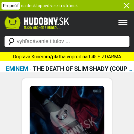
Prepnúť
na desktopovú verziu stránok
Doprava Kuriérom/platba vopred nad 45 € ZDARMA
EMINEM
-
THE DEATH OF SLIM SHADY (COUP DE GRÂCE) - CRAYON VINYL