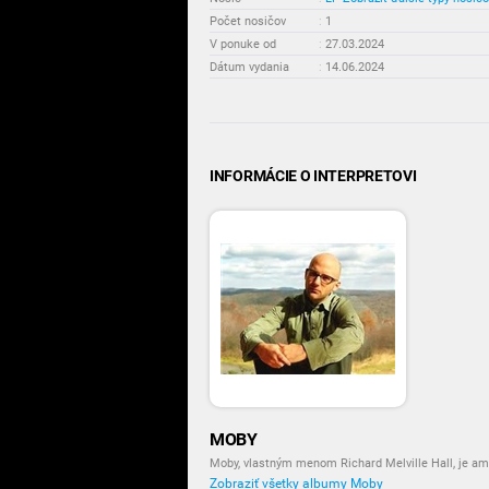
Počet nosičov
:
1
V ponuke od
:
27.03.2024
Dátum vydania
:
14.06.2024
INFORMÁCIE O INTERPRETOVI
MOBY
Moby, vlastným menom Richard Melville Hall, je am
Zobraziť všetky albumy Moby