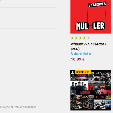
VÝBEROVKA 1984-2017
(2CD)
Richard Müller
18.99 €
erický elektronický hudobník.