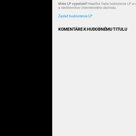
Máte LP vypočuté?
Napíšte Vaše hodnotenie LP a i
a návštevníkov internetového obchodu.
Zadať hodnotenie LP
KOMENTÁRE K HUDOBNÉMU TITULU