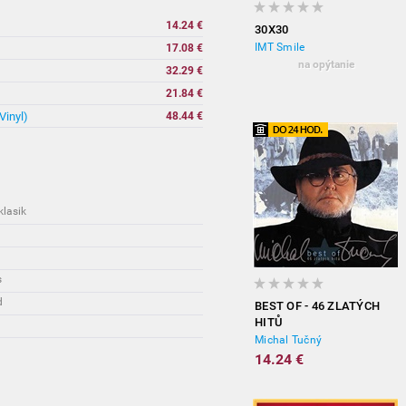
14.24 €
30X30
IMT Smile
17.08 €
na opýtanie
32.29 €
21.84 €
Vinyl)
48.44 €
klasik
s
d
BEST OF - 46 ZLATÝCH
HITŮ
Michal Tučný
14.24 €