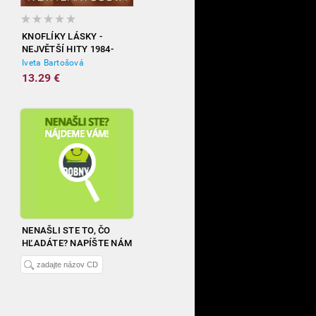
KNOFLÍKY LÁSKY -
NEJVĚTŠÍ HITY 1984-
2012
Iveta Bartošová
13.29 €
NENAŠLI STE TO, ČO
HĽADÁTE? NAPÍŠTE NÁM