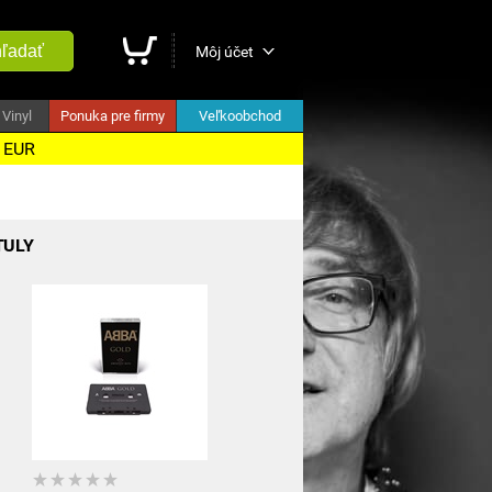
ľadať
Môj účet
Vinyl
Ponuka pre firmy
Veľkoobchod
5 EUR
TULY