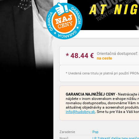
Orientačná dostupnosť:
* 48.44
€
na ceste
* Uvedená cena titulu je platná pri použití PR
GARANCIA NAJNIŽŠEJ CENY
- Nestrácajte 
nájdete v inom slovenskom e-shope nižšiu 
rovnakou dostupnosťou, dorovnáme Vám rozd
aktuálnej objednávky a screenshot produk
info@hudobny.sk
. Sme tu pre Vás a Váš ko
Zaradenie
:
Pop
Nosič
:
LP
Zobraziť ďalšie typy nosič