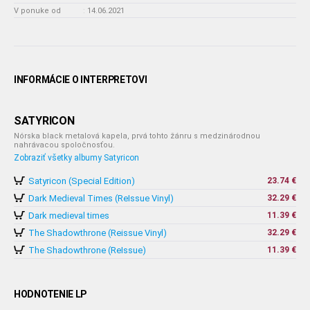
V ponuke od
:
14.06.2021
INFORMÁCIE O INTERPRETOVI
SATYRICON
Nórska black metalová kapela, prvá tohto žánru s medzinárodnou
nahrávacou spoločnosťou.
Zobraziť všetky albumy Satyricon
Satyricon (Special Edition)
23.74 €
Dark Medieval Times (ReIssue Vinyl)
32.29 €
Dark medieval times
11.39 €
The Shadowthrone (Reissue Vinyl)
32.29 €
The Shadowthrone (ReIssue)
11.39 €
HODNOTENIE LP