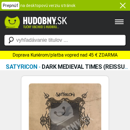
Prepnúť
na desktopovú verziu stránok
Doprava Kuriérom/platba vopred nad 45 € ZDARMA
SATYRICON
-
DARK MEDIEVAL TIMES (REISSUE VINYL)