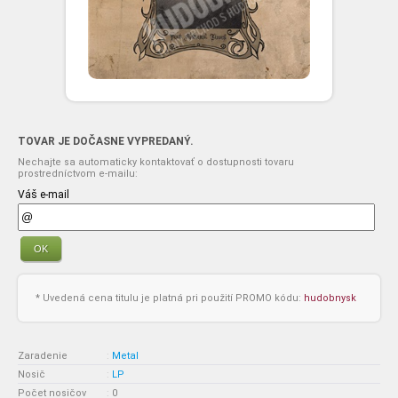
TOVAR JE DOČASNE VYPREDANÝ.
Nechajte sa automaticky kontaktovať o dostupnosti tovaru
prostredníctvom e-mailu:
Váš e-mail
OK
* Uvedená cena titulu je platná pri použití PROMO kódu:
hudobnysk
Zaradenie
:
Metal
Nosič
:
LP
Počet nosičov
:
0