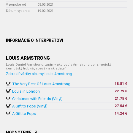
V ponuke od
:
05.03.2021
Dátum vydania
:
19.02.2021
INFORMÁCIE O INTERPRETOVI
LOUIS ARMSTRONG
Louis Daniel Armstrong, známy ako Louis Armstrong bol americký
černošský trubkár, spevák a skladateľ
Zobraziť všetky albumy Louis Armstrong
The Very Best Of Louis Armstrong
18.51 €
Louis in London
22.79 €
Christmas with Friends (Vinyl)
21.75 €
A Gift to Pops (Vinyl)
27.54 €
A Gift to Pops
14.24 €
HODNOTENIE LP