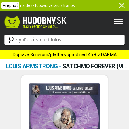
Prepnúť
na desktopovú verziu stránok
Doprava Kuriérom/platba vopred nad 45 € ZDARMA
LOUIS ARMSTRONG
-
SATCHMO FOREVER (VINYL)