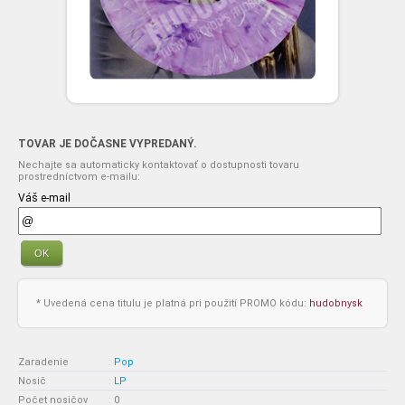
TOVAR JE DOČASNE VYPREDANÝ.
Nechajte sa automaticky kontaktovať o dostupnosti tovaru
prostredníctvom e-mailu:
Váš e-mail
OK
* Uvedená cena titulu je platná pri použití PROMO kódu:
hudobnysk
Zaradenie
:
Pop
Nosič
:
LP
Počet nosičov
:
0