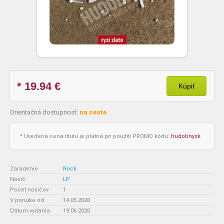
* 19.94
€
Kúpiť
Orientačná dostupnosť:
na ceste
* Uvedená cena titulu je platná pri použití PROMO kódu:
hudobnysk
Zaradenie
:
Rock
Nosič
:
LP
Počet nosičov
:
1
V ponuke od
:
14.05.2020
Dátum vydania
:
19.06.2020