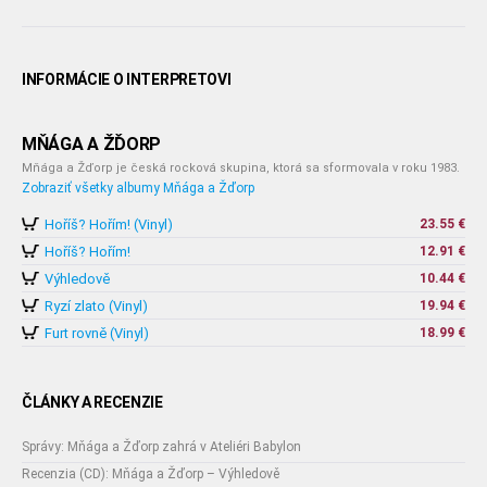
INFORMÁCIE O INTERPRETOVI
MŇÁGA A ŽĎORP
Mňága a Žďorp je česká rocková skupina, ktorá sa sformovala v roku 1983.
Zobraziť všetky albumy Mňága a Žďorp
Hoříš? Hořím! (Vinyl)
23.55 €
Hoříš? Hořím!
12.91 €
Výhledově
10.44 €
Ryzí zlato (Vinyl)
19.94 €
Furt rovně (Vinyl)
18.99 €
ČLÁNKY A RECENZIE
Správy: Mňága a Žďorp zahrá v Ateliéri Babylon
Recenzia (CD): Mňága a Žďorp – Výhledově