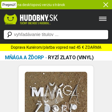
Prepnúť
na desktopovú verziu stránok
Doprava Kuriérom/platba vopred nad 45 € ZDARMA
MŇÁGA A ŽĎORP
-
RYZÍ ZLATO (VINYL)