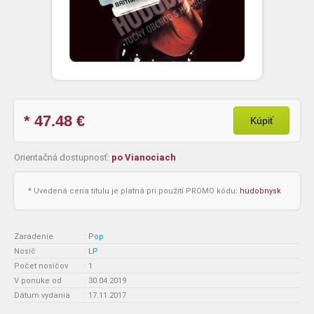
* 47.48
€
Kúpiť
Orientačná dostupnosť:
po Vianociach
* Uvedená cena titulu je platná pri použití PROMO kódu:
hudobnysk
Zaradenie
:
Pop
Nosič
:
LP
Počet nosičov
:
1
V ponuke od
:
30.04.2019
Dátum vydania
:
17.11.2017