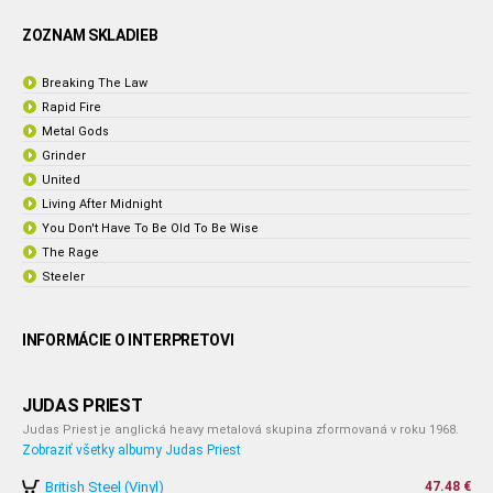
ZOZNAM SKLADIEB
Breaking The Law
Rapid Fire
Metal Gods
Grinder
United
Living After Midnight
You Don't Have To Be Old To Be Wise
The Rage
Steeler
INFORMÁCIE O INTERPRETOVI
JUDAS PRIEST
Judas Priest je anglická heavy metalová skupina zformovaná v roku 1968.
Zobraziť všetky albumy Judas Priest
British Steel (Vinyl)
47.48 €