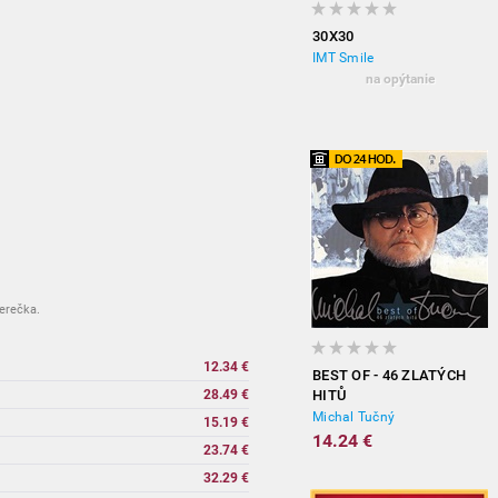
30X30
IMT Smile
na opýtanie
herečka.
12.34 €
BEST OF - 46 ZLATÝCH
28.49 €
HITŮ
Michal Tučný
15.19 €
14.24 €
23.74 €
32.29 €