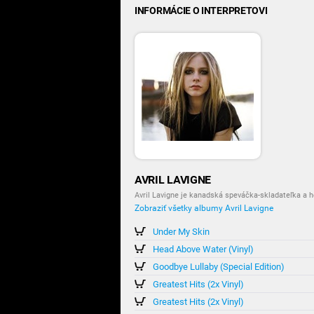
INFORMÁCIE O INTERPRETOVI
AVRIL LAVIGNE
Avril Lavigne je kanadská speváčka-skladateľka a 
Zobraziť všetky albumy Avril Lavigne
Under My Skin
Head Above Water (Vinyl)
Goodbye Lullaby (Special Edition)
Greatest Hits (2x Vinyl)
Greatest Hits (2x Vinyl)