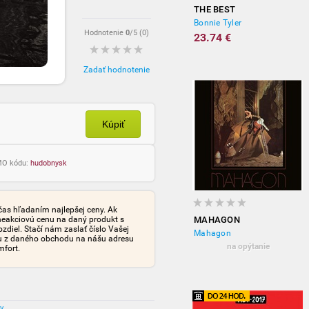
THE BEST
Bonnie Tyler
Hodnotenie
0
/5 (
0
)
23.74 €
Zadať hodnotenie
Kúpiť
OMO kódu:
hudobnysk
čas hľadaním najlepšej ceny. Ak
neakciovú cenu na daný produkt s
MAHAGON
iel. Stačí nám zaslať číslo Vašej
Mahagon
tu z daného obchodu na nášu adresu
na opýtanie
mfort.
ov