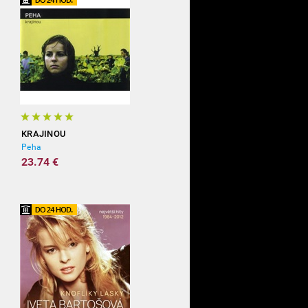
KRAJINOU
Peha
23.74 €