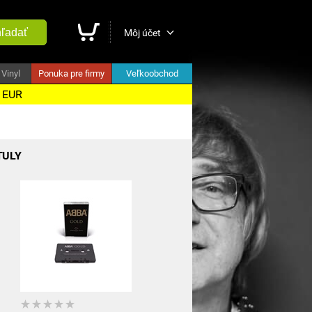
ľadať
Môj účet
Vinyl
Ponuka pre firmy
Veľkoobchod
5 EUR
TULY