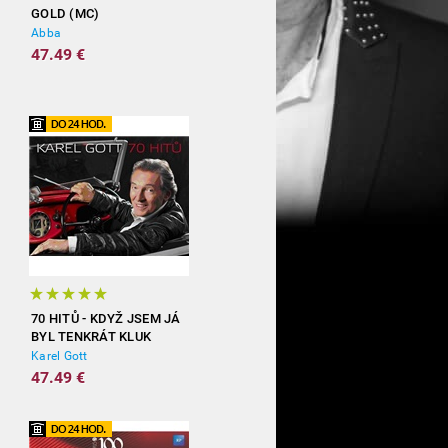
GOLD (MC)
Abba
47.49 €
70 HITŮ - KDYŽ JSEM JÁ
BYL TENKRÁT KLUK
(3CD)
Karel Gott
47.49 €