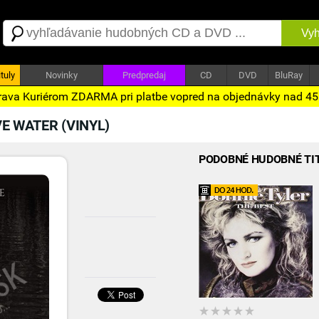
Vyh
tuly
Novinky
Predpredaj
CD
DVD
BluRay
ava Kuriérom ZDARMA pri platbe vopred na objednávky nad 4
E WATER (VINYL)
PODOBNÉ HUDOBNÉ TI