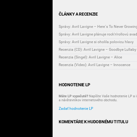
ČLÁNKY A RECENZIE
Správy: Avril Lavigne – Here´s To Never Growin
Správy: Avril Lavigne plánuje rock'n'rollovú sva
Správy: Avril Lavigne si oholila polovicu hlavy
Recenzia (CD): Avril Lavigne – Goodbye Lullaby
Recenzia (Singel): Avril Lavigne – Alice
Recenzia (Video): Avril Lavigne – Innocence
HODNOTENIE LP
Máte LP vypočuté?
Napíšte Vaše hodnotenie LP a i
a návštevníkov internetového obchodu.
Zadať hodnotenie LP
KOMENTÁRE K HUDOBNÉMU TITULU