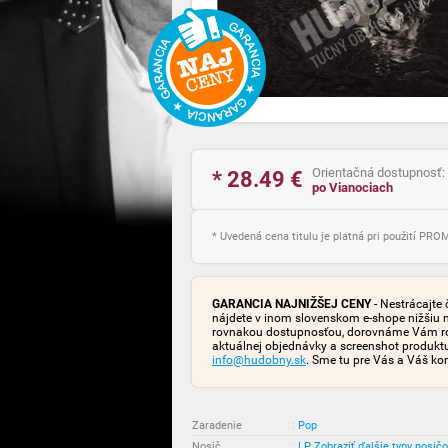
Orientačná dostupnosť:
* 28.49
€
po Vianociach
* Uvedená cena titulu je platná pri použití PR
GARANCIA NAJNIŽŠEJ CENY
- Nestrácajte 
nájdete v inom slovenskom e-shope nižšiu 
rovnakou dostupnosťou, dorovnáme Vám rozd
aktuálnej objednávky a screenshot produk
info@hudobny.sk
. Sme tu pre Vás a Váš ko
Zaradenie
:
Pop
Nosič
:
LP
Zobraziť ďalšie typy nosič