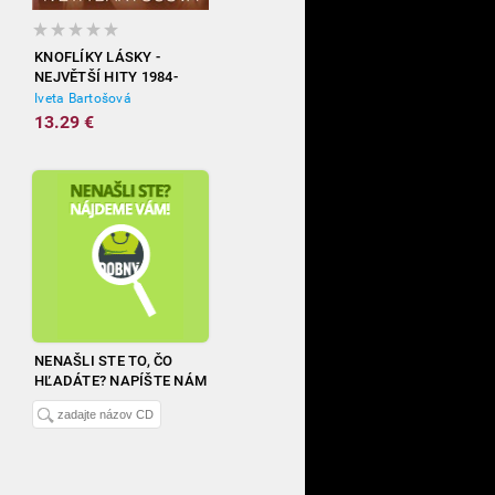
KNOFLÍKY LÁSKY -
NEJVĚTŠÍ HITY 1984-
2012
Iveta Bartošová
13.29 €
NENAŠLI STE TO, ČO
HĽADÁTE? NAPÍŠTE NÁM