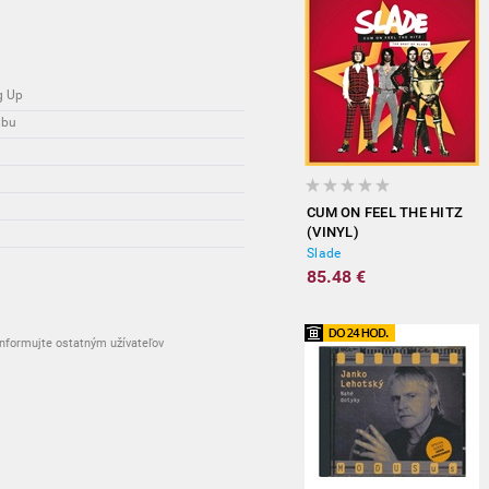
g Up
dbu
CUM ON FEEL THE HITZ
(VINYL)
Slade
85.48 €
nformujte ostatným užívateľov