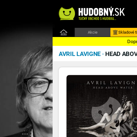
Akcie
Skladové ti
Dopr
AVRIL LAVIGNE
-
HEAD ABOV