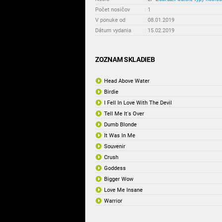
Počet nosičov
:
1
V ponuke od
:
08.01.2019
Dátum vydania
:
15.02.2019
ZOZNAM SKLADIEB
Head Above Water
Birdie
I Fell In Love With The Devil
Tell Me It's Over
Dumb Blonde
It Was In Me
Souvenir
Crush
Goddess
Bigger Wow
Love Me Insane
Warrior