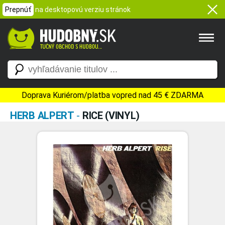
Prepnúť
na desktopovú verziu stránok
Doprava Kuriérom/platba vopred nad 45 € ZDARMA
HERB ALPERT
-
RICE (VINYL)