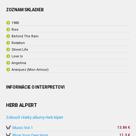
ZOZNAM SKLADIEB
1980
Rise
Behind The Rain
Rotation
Street Life
Love Is
Angelina
Aranjuez (Mon Amour)
INFORMÁCIE O INTERPRETOVI
HERB ALPERT
-
Zobraziť všetky albumy Herb Alpert
Music Vol.1
13.86 €
Blow Your Own Horn
11.3 €