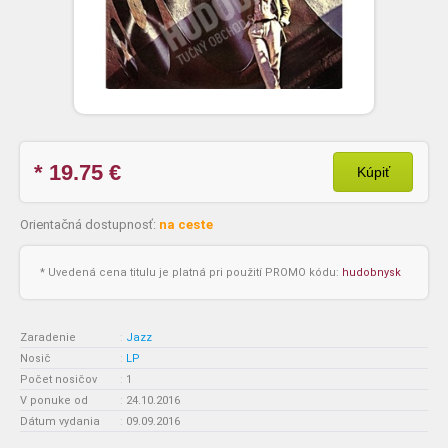
* 19.75
€
Kúpiť
Orientačná dostupnosť:
na ceste
* Uvedená cena titulu je platná pri použití PROMO kódu:
hudobnysk
Zaradenie
:
Jazz
Nosič
:
LP
Počet nosičov
:
1
V ponuke od
:
24.10.2016
Dátum vydania
:
09.09.2016