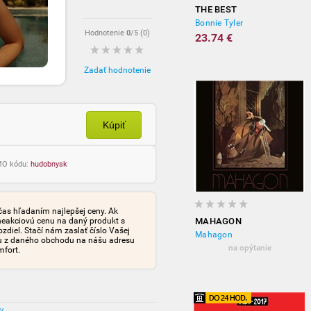
THE BEST
Bonnie Tyler
Hodnotenie
0
/5 (
0
)
23.74 €
Zadať hodnotenie
Kúpiť
OMO kódu:
hudobnysk
čas hľadaním najlepšej ceny. Ak
neakciovú cenu na daný produkt s
MAHAGON
iel. Stačí nám zaslať číslo Vašej
Mahagon
tu z daného obchodu na nášu adresu
na opýtanie
mfort.
ov