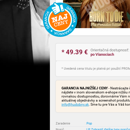
Orientačná dostupnosť:
* 49.39
€
po Vianociach
* Uvedená cena titulu je platná pri použití PR
GARANCIA NAJNIŽŠEJ CENY
- Nestrácajte 
nájdete v inom slovenskom e-shope nižšiu 
rovnakou dostupnosťou, dorovnáme Vám rozd
aktuálnej objednávky a screenshot produk
info@hudobny.sk
. Sme tu pre Vás a Váš ko
Zaradenie
:
Pop
Nosič
:
LP
Zobraziť ďalšie typy nosič