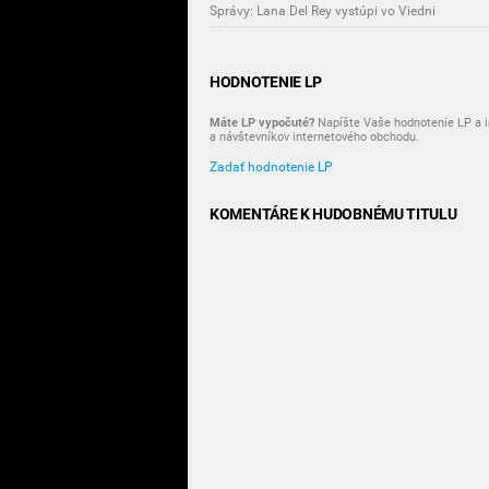
Správy: Lana Del Rey vystúpi vo Viedni
HODNOTENIE LP
Máte LP vypočuté?
Napíšte Vaše hodnotenie LP a i
a návštevníkov internetového obchodu.
Zadať hodnotenie LP
KOMENTÁRE K HUDOBNÉMU TITULU