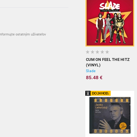
nformujte ostatným užívateľov
CUM ON FEEL THE HITZ
(VINYL)
Slade
85.48 €