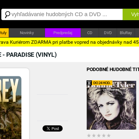
Vyh
tuly
Novinky
Predpredaj
CD
DVD
BluRay
ava Kuriérom ZDARMA pri platbe vopred na objednávky nad 4
 - PARADISE (VINYL)
PODOBNÉ HUDOBNÉ TI