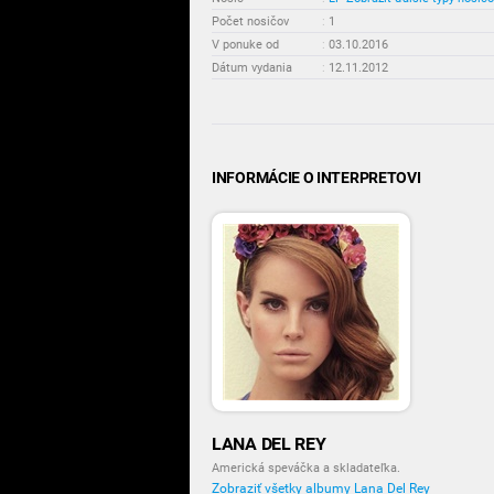
Počet nosičov
:
1
V ponuke od
:
03.10.2016
Dátum vydania
:
12.11.2012
INFORMÁCIE O INTERPRETOVI
LANA DEL REY
Americká speváčka a skladateľka.
Zobraziť všetky albumy Lana Del Rey