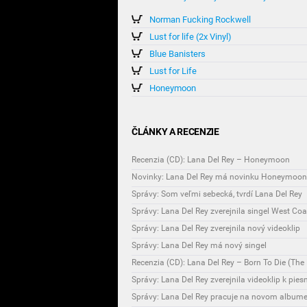
Norman Fucking Rockwell
Lust for life (2x Vinyl)
Blue Banisters
Lust for Life
Honeymoon
ČLÁNKY A RECENZIE
Recenzia (CD): Lana Del Rey – Honeymoon
Novinky: Lana Del Rey má novinku Honeymoon
Správy: Som veľmi sebecká, tvrdí Lana Del Rey
Správy: Lana Del Rey zverejnila singel West Coa
Správy: Lana Del Rey zverejnila nový videoklip
Správy: Lana Del Rey má nový singel
Recenzia (CD): Lana Del Rey – Born To Die (The 
Správy: Lana Del Rey zverejnila videoklip k pie
Správy: Lana Del Rey pracuje na novom album