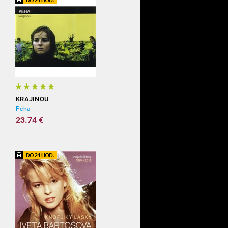
KRAJINOU
Peha
23.74 €