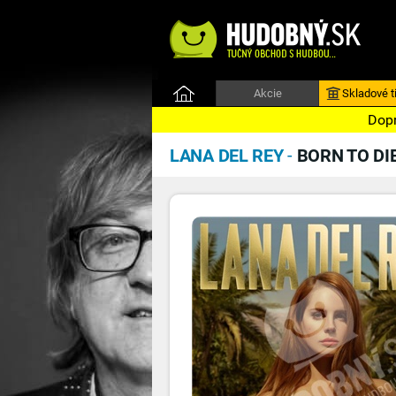
Akcie
Skladové ti
Dopr
LANA DEL REY
-
BORN TO DIE