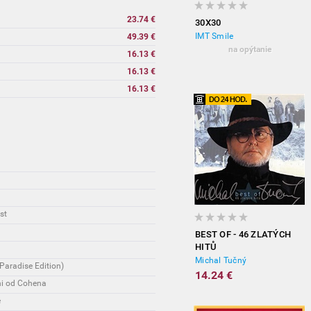
23.74 €
30X30
IMT Smile
49.39 €
na opýtanie
16.13 €
16.13 €
16.13 €
st
BEST OF - 46 ZLATÝCH
HITŮ
Michal Tučný
Paradise Edition)
14.24 €
sni od Cohena
e