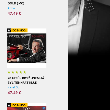
GOLD (MC)
Abba
47.49 €
70 HITŮ - KDYŽ JSEM JÁ
BYL TENKRÁT KLUK
(3CD)
Karel Gott
47.49 €