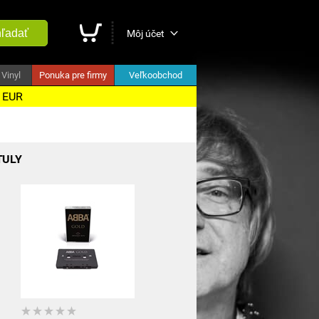
ľadať
Môj účet
Vinyl
Ponuka pre firmy
Veľkoobchod
5 EUR
TULY