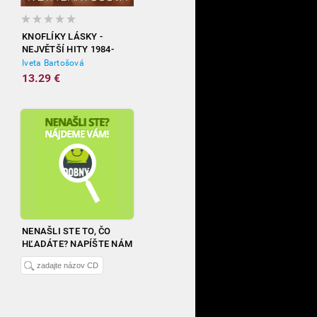
KNOFLÍKY LÁSKY -
NEJVĚTŠÍ HITY 1984-
2012
Iveta Bartošová
13.29 €
NENAŠLI STE TO, ČO
HĽADÁTE? NAPÍŠTE NÁM