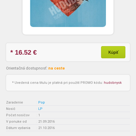
* 16.52
€
Kúpiť
Orientačná dostupnosť:
na ceste
* Uvedená cena titulu je platná pri použití PROMO kódu:
hudobnysk
Zaradenie
:
Pop
Nosič
:
LP
Počet nosičov
:
1
V ponuke od
:
21.09.2016
Dátum vydania
:
21.10.2016