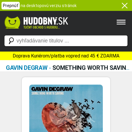
Prepnúť
na desktopovú verziu stránok
Doprava Kuriérom/platba vopred nad 45 € ZDARMA
GAVIN DEGRAW
-
SOMETHING WORTH SAVING (VINYL)