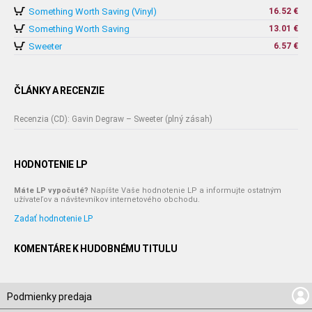
Something Worth Saving (Vinyl)
16.52 €
Something Worth Saving
13.01 €
Sweeter
6.57 €
ČLÁNKY A RECENZIE
Recenzia (CD): Gavin Degraw – Sweeter (plný zásah)
HODNOTENIE LP
Máte LP vypočuté?
Napíšte Vaše hodnotenie LP a informujte ostatným
užívateľov a návštevníkov internetového obchodu.
Zadať hodnotenie LP
KOMENTÁRE K HUDOBNÉMU TITULU
Podmienky predaja