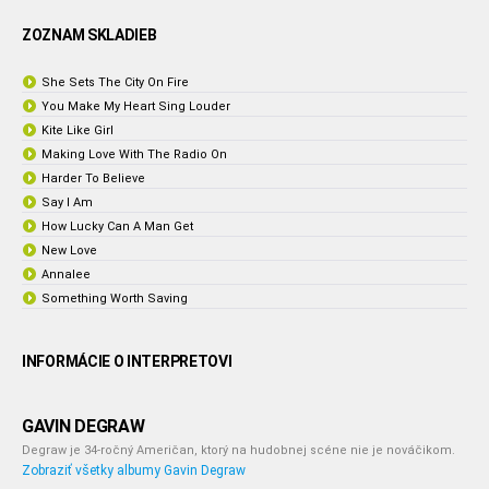
ZOZNAM SKLADIEB
She Sets The City On Fire
You Make My Heart Sing Louder
Kite Like Girl
Making Love With The Radio On
Harder To Believe
Say I Am
How Lucky Can A Man Get
New Love
Annalee
Something Worth Saving
INFORMÁCIE O INTERPRETOVI
GAVIN DEGRAW
Degraw je 34-ročný Američan, ktorý na hudobnej scéne nie je nováčikom.
Zobraziť všetky albumy Gavin Degraw