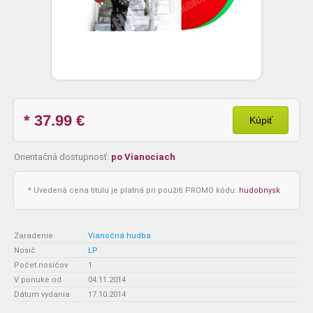
* 37.99
€
Kúpiť
Orientačná dostupnosť:
po Vianociach
* Uvedená cena titulu je platná pri použití PROMO kódu:
hudobnysk
Zaradenie
:
Vianočná hudba
Nosič
:
LP
Počet nosičov
:
1
V ponuke od
:
04.11.2014
Dátum vydania
:
17.10.2014