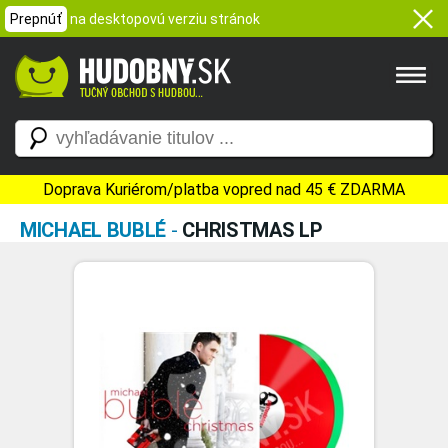
Prepnúť
na desktopovú verziu stránok
Doprava Kuriérom/platba vopred nad 45 € ZDARMA
MICHAEL BUBLÉ
-
CHRISTMAS LP