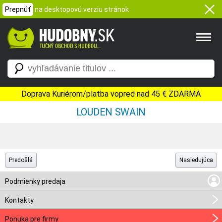
Prepnúť
na desktopovú verziu stránok
Doprava Kuriérom/platba vopred nad 45 € ZDARMA
LOUDEN SWAIN
Predošlá
Nasledujúca
Podmienky predaja
Kontakty
Ponuka pre firmy