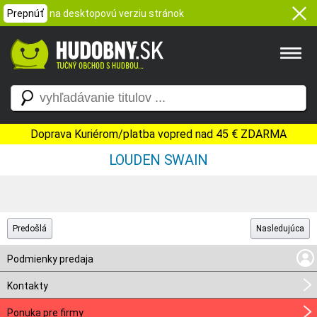
Prepnúť
na desktopovú verziu stránok
Doprava Kuriérom/platba vopred nad 45 € ZDARMA
LOUDEN SWAIN
Predošlá
Nasledujúca
Podmienky predaja
Kontakty
Ponuka pre firmy