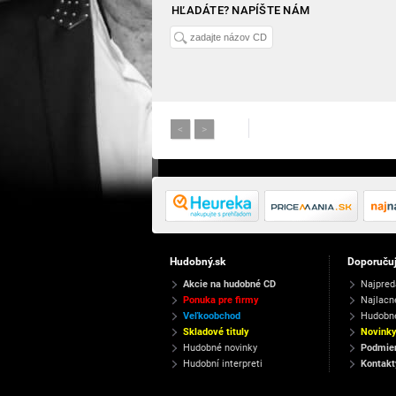
HĽADÁTE? NAPÍŠTE NÁM
<
>
Hudobný.sk
Doporuču
Akcie na hudobné CD
Najpred
Ponuka pre firmy
Najlacn
Veľkoobchod
Hudobn
Skladové tituly
Novink
Hudobné novinky
Podmien
Hudobní interpreti
Kontakt