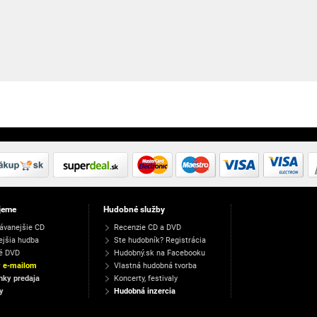
jeme
Hudobné služby
ávanejšie CD
Recenzie CD a DVD
ejšia hudba
Ste hudobník? Registrácia
é DVD
Hudobný.sk na Facebooku
y e-mailom
Vlastná hudobná tvorba
ky predaja
Koncerty, festivaly
y
Hudobná inzercia