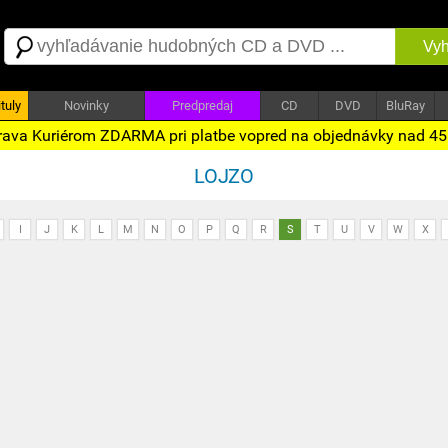
Vyh
tuly
Novinky
Predpredaj
CD
DVD
BluRay
ava Kuriérom ZDARMA pri platbe vopred na objednávky nad 4
LOJZO
I
J
K
L
M
N
O
P
Q
R
S
T
U
V
W
X