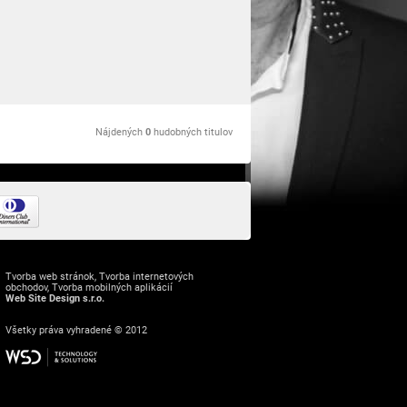
Nájdených
0
hudobných titulov
Tvorba web stránok
,
Tvorba internetových
obchodov
,
Tvorba mobilných aplikácií
Web Site Design s.r.o.
Všetky práva vyhradené © 2012