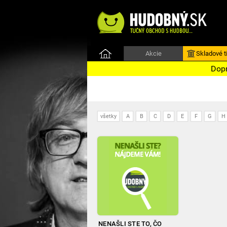
Akcie
Skladové ti
Dopr
všetky
A
B
C
D
E
F
G
H
NENAŠLI STE TO, ČO