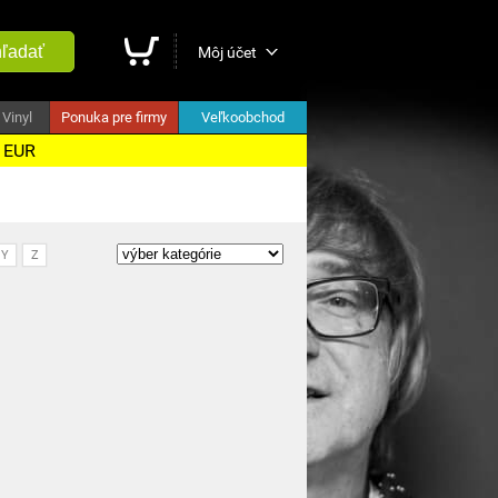
ľadať
Môj účet
Vinyl
Ponuka pre firmy
Veľkoobchod
5 EUR
Y
Z