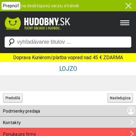
Prepnúť
na desktopovú verziu stránok
Doprava Kuriérom/platba vopred nad 45 € ZDARMA
LOJZO
Predošlá
Nasledujúca
Podmienky predaja
Kontakty
Ponuka pre firmy