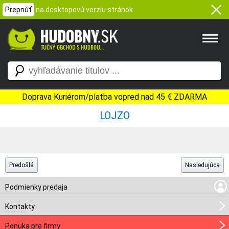
Prepnúť
na desktopovú verziu stránok
Doprava Kuriérom/platba vopred nad 45 € ZDARMA
LOJZO
Predošlá
Nasledujúca
Podmienky predaja
Kontakty
Ponuka pre firmy