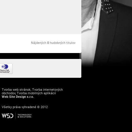
Nájdených
0
hudobných titulov
Tvorba web stránok
,
Tvorba internetových
obchodov
,
Tvorba mobilných aplikácií
Web Site Design s.r.o.
Všetky práva vyhradené © 2012