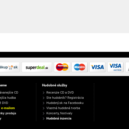
jeme
Hudobné služby
ávanejšie CD
Recenzie CD a DVD
ejšia hudba
Ste hudobník? Registrácia
é DVD
Hudobný.sk na Facebooku
y e-mailom
Vlastná hudobná tvorba
ky predaja
Koncerty, festivaly
y
Hudobná inzercia