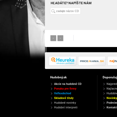
HĽADÁTE? NAPÍŠTE NÁM
<
>
Hudobný.sk
Doporuču
Akcie na hudobné CD
Najpred
Ponuka pre firmy
Najlacn
Veľkoobchod
Hudobn
Skladové tituly
Novink
Hudobné novinky
Podmien
Hudobní interpreti
Kontakt