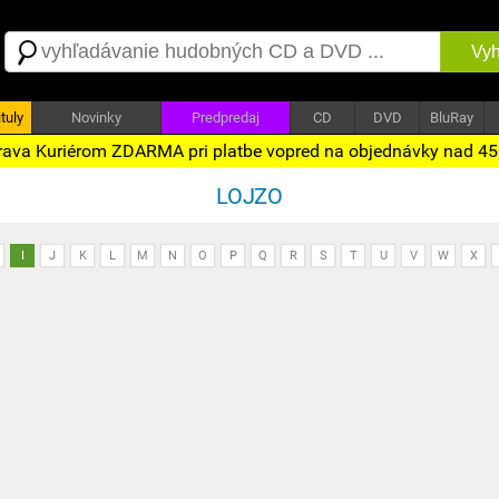
Vyh
tuly
Novinky
Predpredaj
CD
DVD
BluRay
ava Kuriérom ZDARMA pri platbe vopred na objednávky nad 4
LOJZO
I
J
K
L
M
N
O
P
Q
R
S
T
U
V
W
X