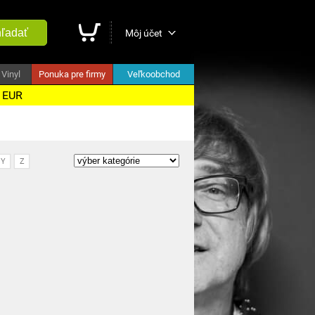
ľadať
Môj účet
Vinyl
Ponuka pre firmy
Veľkoobchod
5 EUR
Y
Z