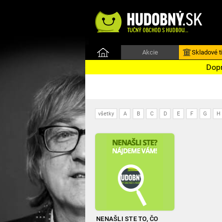
Akcie
Skladové ti
Dopr
všetky
A
B
C
D
E
F
G
H
NENAŠLI STE TO, ČO