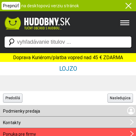
Prepnúť
na desktopovú verziu stránok
Doprava Kuriérom/platba vopred nad 45 € ZDARMA
LOJZO
Predošlá
Nasledujúca
Podmienky predaja
Kontakty
Ponuka pre firmy