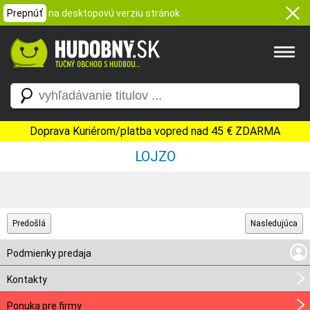
Prepnúť
na desktopovú verziu stránok
Doprava Kuriérom/platba vopred nad 45 € ZDARMA
LOJZO
Predošlá
Nasledujúca
Podmienky predaja
Kontakty
Ponuka pre firmy