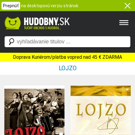
Prepnúť
na desktopovú verziu stránok
Doprava Kuriérom/platba vopred nad 45 € ZDARMA
LOJZO