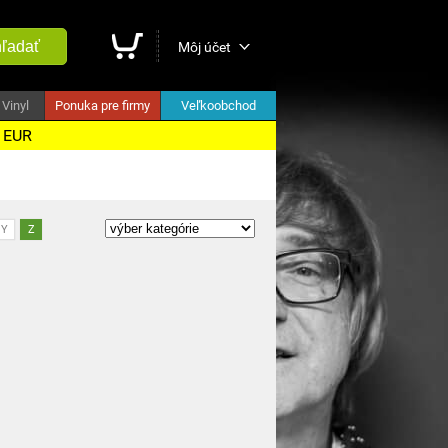
ľadať
Môj účet
Vinyl
Ponuka pre firmy
Veľkoobchod
5 EUR
Y
Z