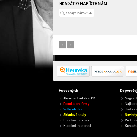
HĽADÁTE? NAPÍŠTE NÁM
<
>
Hudobný.sk
Doporuču
Akcie na hudobné CD
Najpred
Ponuka pre firmy
Najlacn
Veľkoobchod
Hudobn
Skladové tituly
Novink
Hudobné novinky
Podmien
Hudobní interpreti
Kontakt