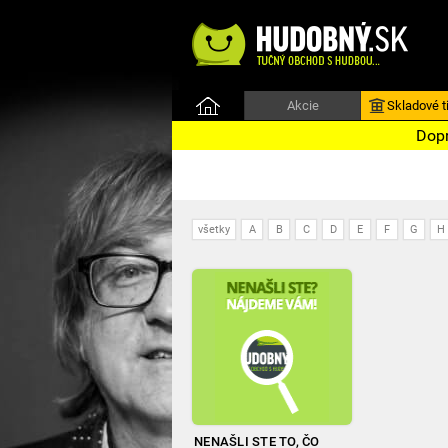
Akcie
Skladové ti
Dopr
všetky
A
B
C
D
E
F
G
H
NENAŠLI STE TO, ČO