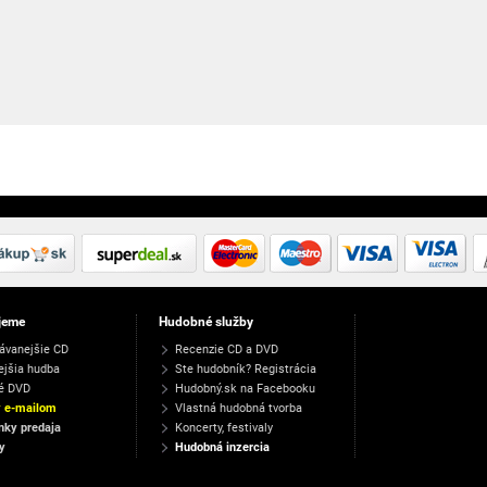
jeme
Hudobné služby
ávanejšie CD
Recenzie CD a DVD
ejšia hudba
Ste hudobník? Registrácia
é DVD
Hudobný.sk na Facebooku
y e-mailom
Vlastná hudobná tvorba
ky predaja
Koncerty, festivaly
y
Hudobná inzercia