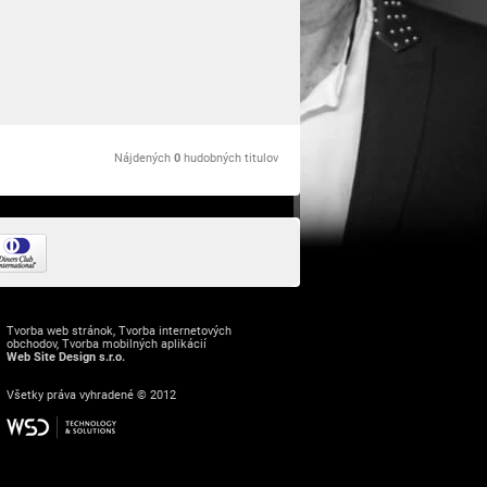
Nájdených
0
hudobných titulov
Tvorba web stránok
,
Tvorba internetových
obchodov
,
Tvorba mobilných aplikácií
Web Site Design s.r.o.
Všetky práva vyhradené © 2012