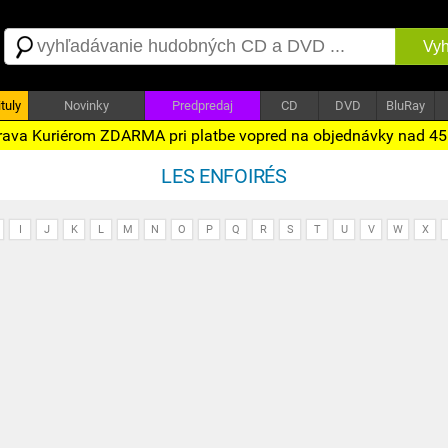
Vyh
tuly
Novinky
Predpredaj
CD
DVD
BluRay
ava Kuriérom ZDARMA pri platbe vopred na objednávky nad 4
LES ENFOIRÉS
I
J
K
L
M
N
O
P
Q
R
S
T
U
V
W
X