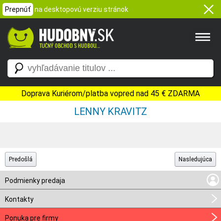
Prepnúť
na desktopovú verziu stránok
Doprava Kuriérom/platba vopred nad 45 € ZDARMA
LENNY KRAVITZ
Predošlá
Nasledujúca
Podmienky predaja
Kontakty
Ponuka pre firmy