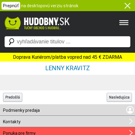
Prepnúť
na desktopovú verziu stránok
Doprava Kuriérom/platba vopred nad 45 € ZDARMA
LENNY KRAVITZ
Predošlá
Nasledujúca
Podmienky predaja
Kontakty
Ponuka pre firmy