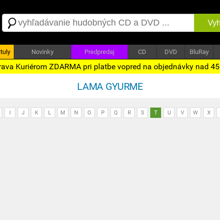
Vyh
tuly
Novinky
Predpredaj
CD
DVD
BluRay
ava Kuriérom ZDARMA pri platbe vopred na objednávky nad 4
LAMA GYURME
I
J
K
L
M
N
O
P
Q
R
S
T
U
V
W
X