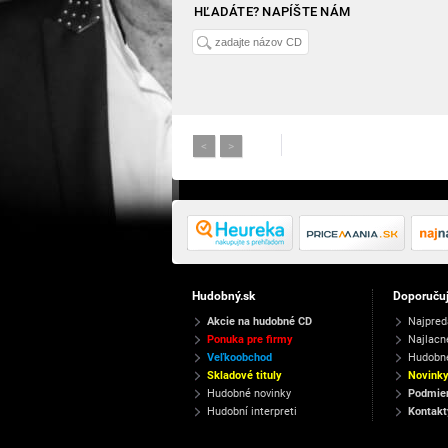
HĽADÁTE? NAPÍŠTE NÁM
<
>
Hudobný.sk
Doporuču
Akcie na hudobné CD
Najpred
Ponuka pre firmy
Najlacn
Veľkoobchod
Hudobn
Skladové tituly
Novink
Hudobné novinky
Podmien
Hudobní interpreti
Kontakt