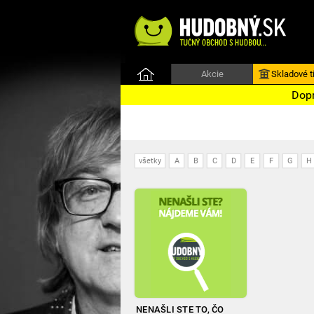
Akcie
Skladové ti
Dopr
všetky
A
B
C
D
E
F
G
H
NENAŠLI STE TO, ČO