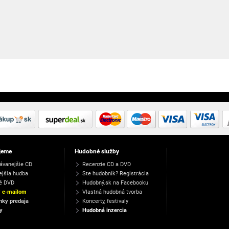
jeme
Hudobné služby
ávanejšie CD
Recenzie CD a DVD
ejšia hudba
Ste hudobník? Registrácia
é DVD
Hudobný.sk na Facebooku
y e-mailom
Vlastná hudobná tvorba
ky predaja
Koncerty, festivaly
y
Hudobná inzercia