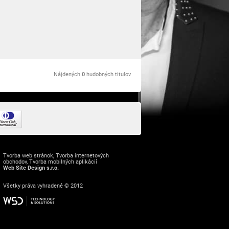
Nájdených
0
hudobných titulov
Tvorba web stránok
,
Tvorba internetových
obchodov
,
Tvorba mobilných aplikácií
Web Site Design s.r.o.
Všetky práva vyhradené © 2012