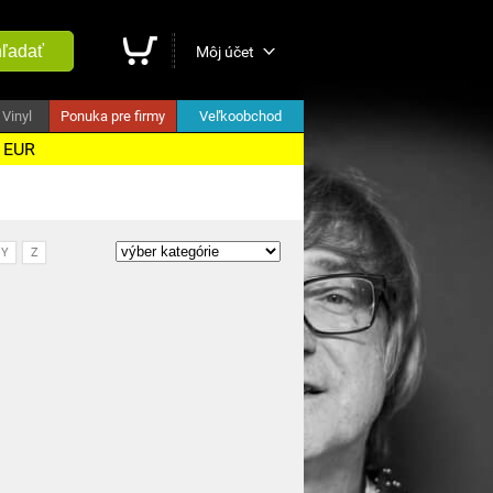
ľadať
Môj účet
Vinyl
Ponuka pre firmy
Veľkoobchod
5 EUR
Y
Z