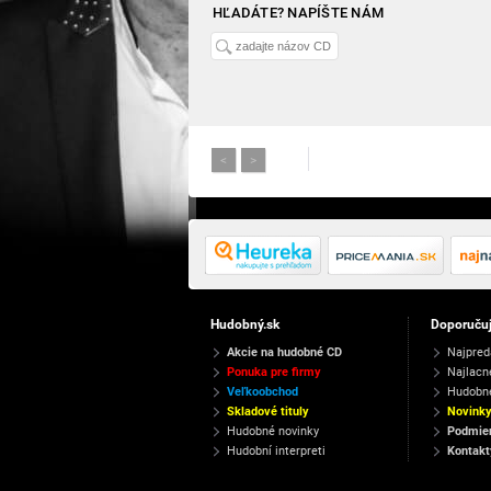
HĽADÁTE? NAPÍŠTE NÁM
<
>
Hudobný.sk
Doporuču
Akcie na hudobné CD
Najpred
Ponuka pre firmy
Najlacn
Veľkoobchod
Hudobn
Skladové tituly
Novink
Hudobné novinky
Podmien
Hudobní interpreti
Kontakt