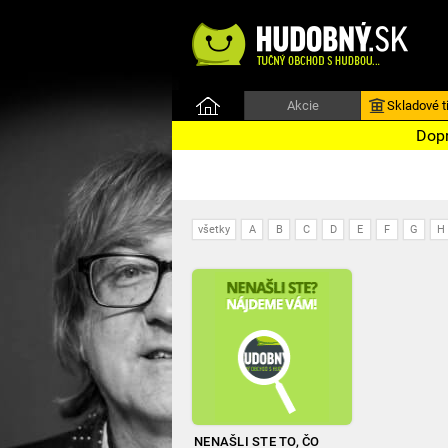
Akcie
Skladové ti
Dopr
všetky
A
B
C
D
E
F
G
H
NENAŠLI STE TO, ČO