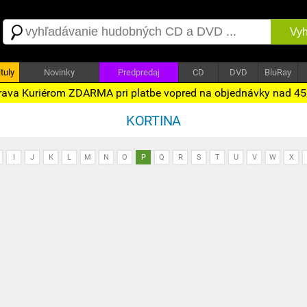
Vyh
tuly
Novinky
Predpredaj
CD
DVD
BluRay
ava Kuriérom ZDARMA pri platbe vopred na objednávky nad 4
KORTINA
I
J
K
L
M
N
O
P
Q
R
S
T
U
V
W
X