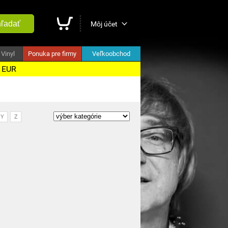
ľadať
Môj účet
Vinyl
Ponuka pre firmy
Veľkoobchod
5 EUR
Y
Z