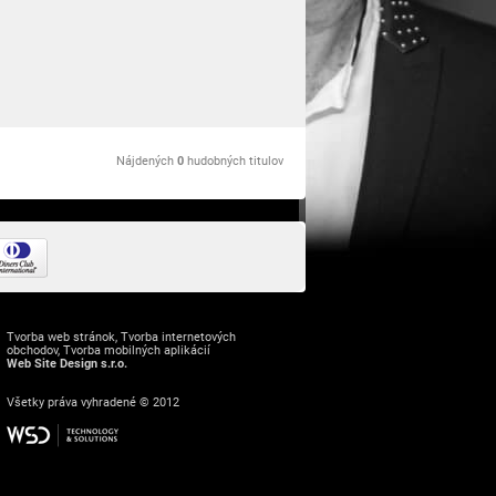
Nájdených
0
hudobných titulov
Tvorba web stránok
,
Tvorba internetových
obchodov
,
Tvorba mobilných aplikácií
Web Site Design s.r.o.
Všetky práva vyhradené © 2012