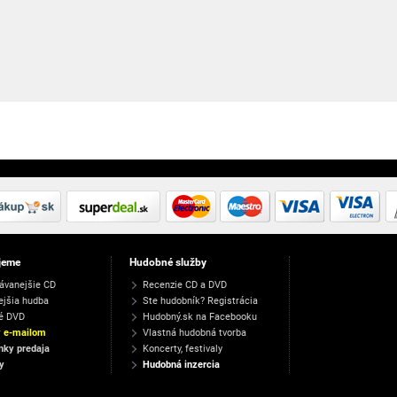
jeme
Hudobné služby
ávanejšie CD
Recenzie CD a DVD
ejšia hudba
Ste hudobník? Registrácia
é DVD
Hudobný.sk na Facebooku
y e-mailom
Vlastná hudobná tvorba
ky predaja
Koncerty, festivaly
y
Hudobná inzercia