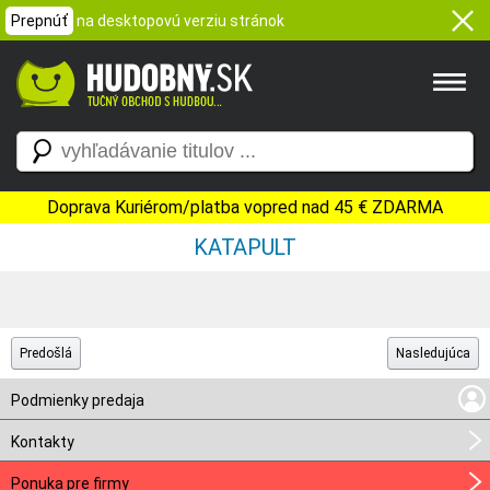
Prepnúť
na desktopovú verziu stránok
Doprava Kuriérom/platba vopred nad 45 € ZDARMA
KATAPULT
Predošlá
Nasledujúca
Podmienky predaja
Kontakty
Ponuka pre firmy