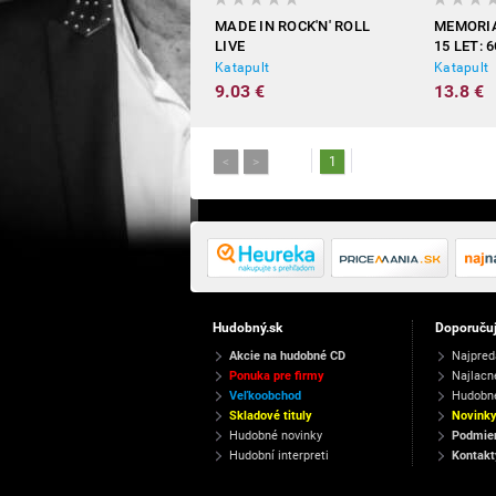
MADE IN ROCK'N' ROLL
MEMORIA
LIVE
15 LET: 
Katapult
Katapult
9.03 €
13.8 €
<
>
1
Hudobný.sk
Doporuču
Akcie na hudobné CD
Najpred
Ponuka pre firmy
Najlacn
Veľkoobchod
Hudobn
Skladové tituly
Novink
Hudobné novinky
Podmien
Hudobní interpreti
Kontakt