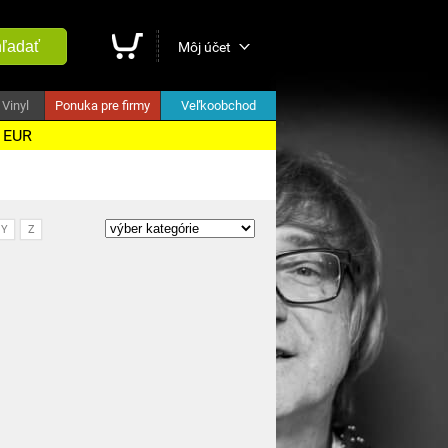
ľadať
Môj účet
Vinyl
Ponuka pre firmy
Veľkoobchod
5 EUR
Y
Z