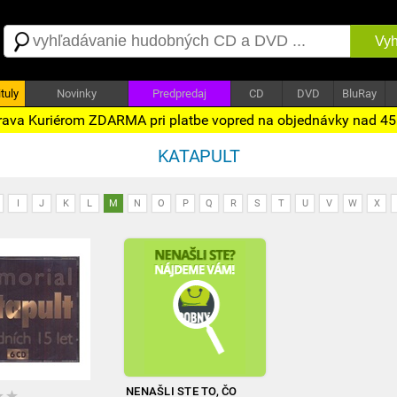
Vyh
tuly
Novinky
Predpredaj
CD
DVD
BluRay
ava Kuriérom ZDARMA pri platbe vopred na objednávky nad 4
KATAPULT
I
J
K
L
M
N
O
P
Q
R
S
T
U
V
W
X
NENAŠLI STE TO, ČO