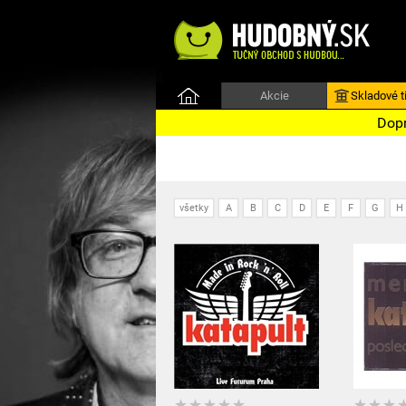
Akcie
Skladové ti
Dopr
všetky
A
B
C
D
E
F
G
H