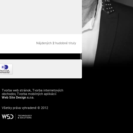
Nájdených
2
hudobné tituly
Tvorba web stránok
,
Tvorba internetových
obchodov
,
Tvorba mobilných aplikácií
Web Site Design s.r.o.
Všetky práva vyhradené © 2012