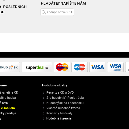
HĽADÁTE? NAPÍŠTE NÁM
: POSLEDNÍCH
6CD
jeme
Hudobné služby
ávanejšie CD
Recenzie CD a DVD
ejšia hudba
Ste hudobník? Registrácia
é DVD
Hudobný.sk na Facebooku
y e-mailom
Vlastná hudobná tvorba
ky predaja
Koncerty, festivaly
y
Hudobná inzercia